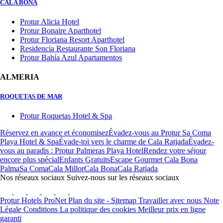
CALA BONA
Protur Alicia Hotel
Protur Bonaire Aparthotel
Protur Floriana Resort Aparthotel
Residencia Restaurante Son Floriana
Protur Bahía Azul Apartamentos
ALMERIA
ROQUETAS DE MAR
Protur Roquetas Hotel & Spa
Réservez en avance et économisez
Évadez-vous au Protur Sa Coma
Playa Hotel & Spa
Évade-toi vers le charme de Cala Ratjada
Évadez-
vous au paradis : Protur Palmeras Playa Hotel
Rendez votre séjour
encore plus spécial
Enfants Gratuits
Escape Gourmet Cala Bona
Palma
Sa Coma
Cala Millor
Cala Bona
Cala Ratjada
Nos réseaux sociaux
Suivez-nous sur les réseaux sociaux
Protur Hotels
ProNet
Plan du site - Sitemap
Travailler avec nous
Note
Légale
Conditions
La politique des cookies
Meilleur prix en ligne
garanti