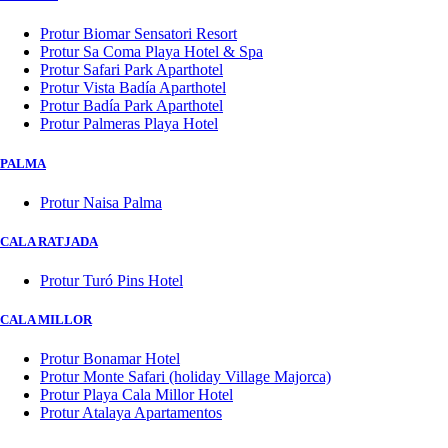
Protur Biomar Sensatori Resort
Protur Sa Coma Playa Hotel & Spa
Protur Safari Park Aparthotel
Protur Vista Badía Aparthotel
Protur Badía Park Aparthotel
Protur Palmeras Playa Hotel
PALMA
Protur Naisa Palma
CALA RATJADA
Protur Turó Pins Hotel
CALA MILLOR
Protur Bonamar Hotel
Protur Monte Safari (holiday Village Majorca)
Protur Playa Cala Millor Hotel
Protur Atalaya Apartamentos