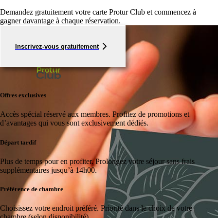
Demandez gratuitement votre carte Protur Club et commencez à
gagner davantage à chaque réservation.
Inscrivez-vous gratuitement
Offres exclusives
Accès spécial réservé aux membres.
Profitez de promotions et
d’avantages qui vous sont exclusivement dédiés.
Départ tardif
Plus de temps pour en profiter.
Prolongez votre séjour sans frais
supplémentaires jusqu’à 14h00.
Préférence de chambre
Choisissez votre endroit préféré.
Priorité dans le choix de votre
chambre (selon disponibilité).