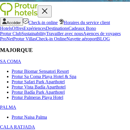
Check-in online
Horaires du service client
Accéder
Hotels
Offres
Expériences
Destinations
Cadeaux Bono
Protur Club
Sustainability
Travailler avec nous
Agences de voyages
ProNet
Protur Villas
Check-in Online
Navette aéroport
BLOG
MAJORQUE
SA COMA
Protur Biomar Sensatori Resort
Protur Sa Coma Playa Hotel & Spa
Protur Safari Park Aparthotel
Protur Vista Badía Aparthotel
Protur Badía Park Aparthotel
Protur Palmeras Playa Hotel
PALMA
Protur Naisa Palma
CALA RATJADA