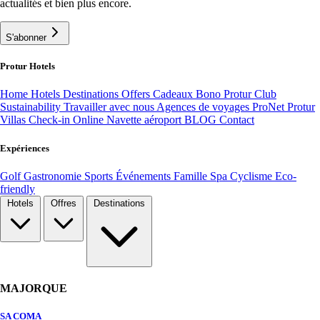
actualités et bien plus encore.
S'abonner
Protur Hotels
Home
Hotels
Destinations
Offers
Cadeaux Bono
Protur Club
Sustainability
Travailler avec nous
Agences de voyages ProNet
Protur
Villas
Check-in Online
Navette aéroport
BLOG
Contact
Expériences
Golf
Gastronomie
Sports
Événements
Famille
Spa
Cyclisme
Eco-
friendly
Hotels
Offres
Destinations
MAJORQUE
SA COMA