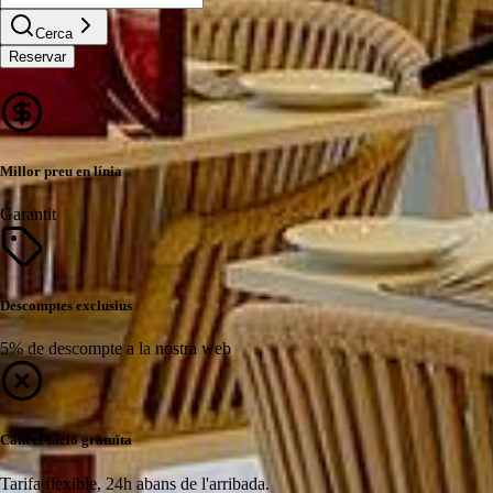
Cerca
Reservar
Millor preu en línia
Garantit
Descomptes exclusius
5% de descompte a la nostra web
Cancel·lació gratuïta
Tarifa flexible, 24h abans de l'arribada.