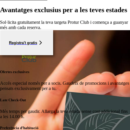
Avantatges exclusius per a les teves estades
Sol·licita gratuïtament la teva targeta Protur Club i comença a guanyar
més amb cada reserva.
Registra't gratis
Ofertes exclusives
Accés especial només per a socis.
Gaudeix de promocions i avantatges
pensats exclusivament per a tu.
Late Check-Out
Més temps per gaudir.
Allarga la teva estada sense cost addicional fins
a les 14.00 h.
Preferència d’habitació