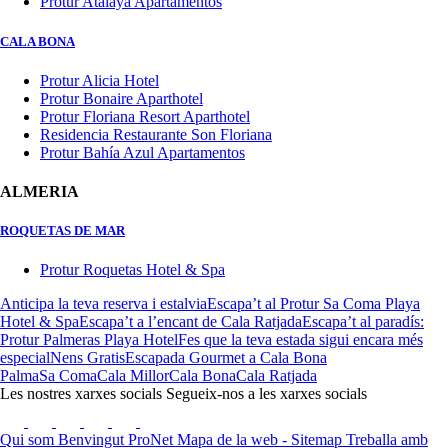
Protur Atalaya Apartamentos
CALA BONA
Protur Alicia Hotel
Protur Bonaire Aparthotel
Protur Floriana Resort Aparthotel
Residencia Restaurante Son Floriana
Protur Bahía Azul Apartamentos
ALMERIA
ROQUETAS DE MAR
Protur Roquetas Hotel & Spa
Anticipa la teva reserva i estalvia
Escapa’t al Protur Sa Coma Playa
Hotel & Spa
Escapa’t a l’encant de Cala Ratjada
Escapa’t al paradís:
Protur Palmeras Playa Hotel
Fes que la teva estada sigui encara més
especial
Nens Gratis
Escapada Gourmet a Cala Bona
Palma
Sa Coma
Cala Millor
Cala Bona
Cala Ratjada
Les nostres xarxes socials
Segueix-nos a les xarxes socials
Qui som
Benvingut ProNet
Mapa de la web - Sitemap
Treballa amb