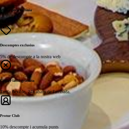
Millor preu en línia
Garantit
Descomptes exclusius
5% de descompte a la nostra web
Cancel·lació gratuïta
Tarifa flexible, 24h abans de l'arribada.
Protur Club
10% descompte i acumula punts