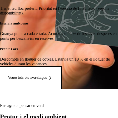
Tria el teu lloc preferit.
Prioritat en l’elecció de l’habitació (segons
disponibilitat).
Estalvia amb punts
Guanya punts a cada estada.
Acumula un 5 % de les teves despeses en
punts per bescanviar en reserves.
Protur Cars
Descompte en lloguer de cotxes.
Estalvia un 10 % en el lloguer de
vehicles durant les vacances.
Veure tots els avantatges
Ens agrada pensar en verd
Protur i el medi ambient