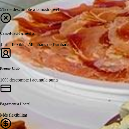
5% de descompte a la nostra web
Cancel·lació gratuïta
Tarifa flexible, 24h abans de l'arribada.
Protur Club
10% descompte i acumula punts
Pagament a l'hotel
Més flexibilitat