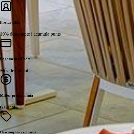
Protur Club
10% descompte i acumula punts
Pagament a l'hotel
Més flexibilitat
Millor preu en línia
Garantit
Descomptes exclusius