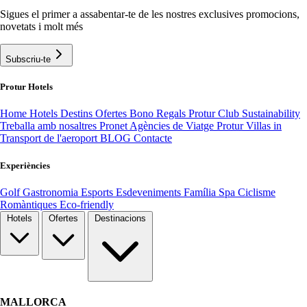
Sigues el primer a assabentar-te de les nostres exclusives promocions,
novetats i molt més
Subscriu-te
Protur Hotels
Home
Hotels
Destins
Ofertes
Bono Regals
Protur Club
Sustainability
Treballa amb nosaltres
Pronet Agències de Viatge
Protur Villas
in
Transport de l'aeroport
BLOG
Contacte
Experiències
Golf
Gastronomia
Esports
Esdeveniments
Família
Spa
Ciclisme
Romàntiques
Eco-friendly
Hotels
Ofertes
Destinacions
MALLORCA