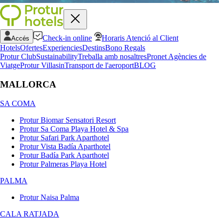
Check-in online
Horaris Atenció al Client
Accés
Hotels
Ofertes
Experiencies
Destins
Bono Regals
Protur Club
Sustainability
Treballa amb nosaltres
Pronet Agències de
Viatge
Protur Villas
in
Transport de l'aeroport
BLOG
MALLORCA
SA COMA
Protur Biomar Sensatori Resort
Protur Sa Coma Playa Hotel & Spa
Protur Safari Park Aparthotel
Protur Vista Badía Aparthotel
Protur Badía Park Aparthotel
Protur Palmeras Playa Hotel
PALMA
Protur Naisa Palma
CALA RATJADA