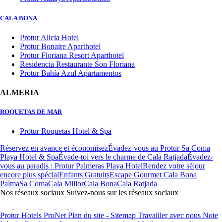
CALA BONA
Protur Alicia Hotel
Protur Bonaire Aparthotel
Protur Floriana Resort Aparthotel
Residencia Restaurante Son Floriana
Protur Bahía Azul Apartamentos
ALMERIA
ROQUETAS DE MAR
Protur Roquetas Hotel & Spa
Réservez en avance et économisez
Évadez-vous au Protur Sa Coma
Playa Hotel & Spa
Évade-toi vers le charme de Cala Ratjada
Évadez-
vous au paradis : Protur Palmeras Playa Hotel
Rendez votre séjour
encore plus spécial
Enfants Gratuits
Escape Gourmet Cala Bona
Palma
Sa Coma
Cala Millor
Cala Bona
Cala Ratjada
Nos réseaux sociaux
Suivez-nous sur les réseaux sociaux
Protur Hotels
ProNet
Plan du site - Sitemap
Travailler avec nous
Note