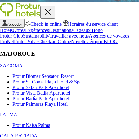
Check-in online
Horaires du service client
Accéder
Hotels
Offres
Expériences
Destinations
Cadeaux Bono
Protur Club
Sustainability
Travailler avec nous
Agences de voyages
ProNet
Protur Villas
Check-in Online
Navette aéroport
BLOG
MAJORQUE
SA COMA
Protur Biomar Sensatori Resort
Protur Sa Coma Playa Hotel & Spa
Protur Safari Park Aparthotel
Protur Vista Badía Aparthotel
Protur Badía Park Aparthotel
Protur Palmeras Playa Hotel
PALMA
Protur Naisa Palma
CALA RATJADA