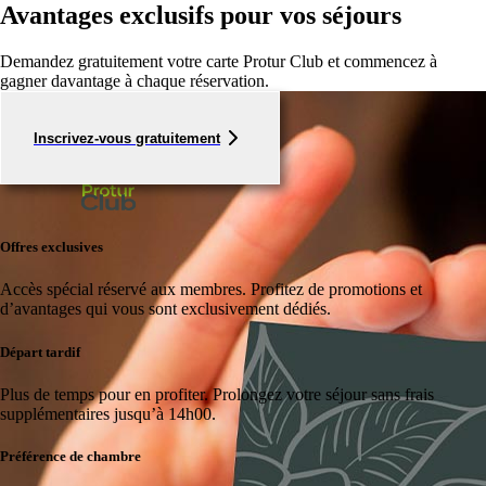
Avantages exclusifs pour vos séjours
Demandez gratuitement votre carte Protur Club et commencez à
gagner davantage à chaque réservation.
Inscrivez-vous gratuitement
Offres exclusives
Accès spécial réservé aux membres.
Profitez de promotions et
d’avantages qui vous sont exclusivement dédiés.
Départ tardif
Plus de temps pour en profiter.
Prolongez votre séjour sans frais
supplémentaires jusqu’à 14h00.
Préférence de chambre