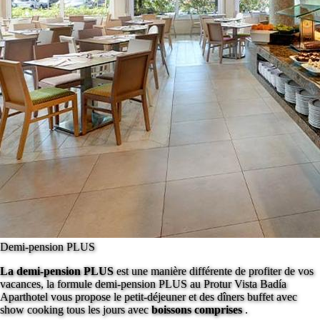
Demi-pension PLUS
La demi-pension PLUS
est une manière différente de profiter de vos
vacances, la formule demi-pension PLUS au Protur Vista Badía
Aparthotel vous propose le petit-déjeuner et des dîners buffet avec
show cooking tous les jours avec
boissons comprises
.