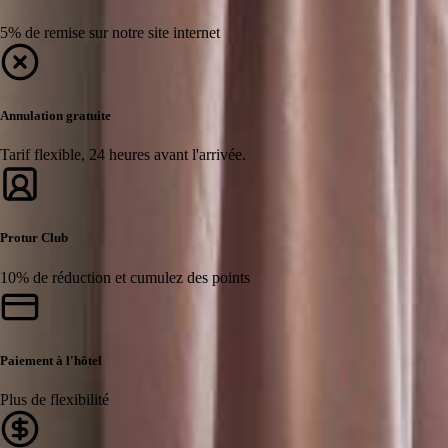
5% de remise sur notre site internet
Annulation gratuite
Tarif flexible, 24 heures avant l'arrivée.
Protur Club
10% de réduction et cumulez des points
Paiement à l'hôtel
Plus de flexibilité