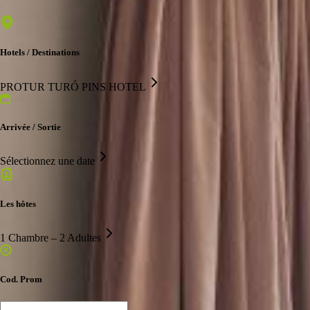
Hotels / Destinations
PROTUR TURÓ PINS HOTEL
Arrivée / Sortie
Sélectionnez une date
Les hôtes
1 Chambre – 2 Adultes
Cod. Prom