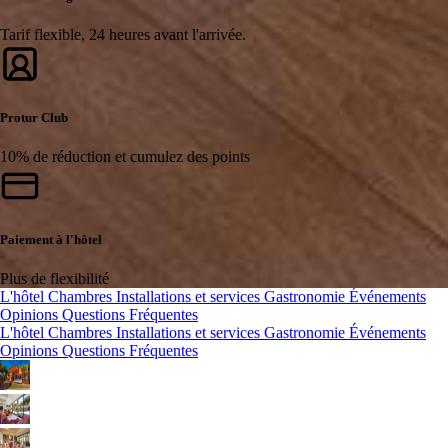
Tarif flexible, 24 heures avant l'arrivée.
Protur Club
10% de réduction et cumulez des points
Paiement à l'hôtel
Plus de flexibilité
L'hôtel
Chambres
Installations et services
Gastronomie
Événements
Opinions
Questions Fréquentes
L'hôtel
Chambres
Installations et services
Gastronomie
Événements
Opinions
Questions Fréquentes