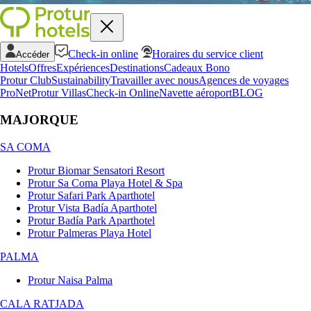
Check-in online
Horaires du service client
Accéder
Hotels
Offres
Expériences
Destinations
Cadeaux Bono
Protur Club
Sustainability
Travailler avec nous
Agences de voyages
ProNet
Protur Villas
Check-in Online
Navette aéroport
BLOG
MAJORQUE
SA COMA
Protur Biomar Sensatori Resort
Protur Sa Coma Playa Hotel & Spa
Protur Safari Park Aparthotel
Protur Vista Badía Aparthotel
Protur Badía Park Aparthotel
Protur Palmeras Playa Hotel
PALMA
Protur Naisa Palma
CALA RATJADA