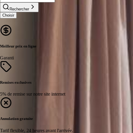
Rechercher
Choisir
Meilleur prix en ligne
Garanti
Remises exclusives
5% de remise sur notre site internet
Annulation gratuite
Tarif flexible, 24 heures avant l'arrivée.