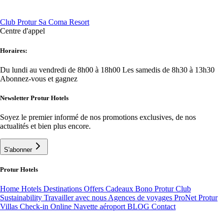
Club Protur Sa Coma Resort
Centre d'appel
Horaires:
Du lundi au vendredi de 8h00 à 18h00
Les samedis de 8h30 à 13h30
Abonnez-vous et gagnez
Newsletter Protur Hotels
Soyez le premier informé de nos promotions exclusives, de nos
actualités et bien plus encore.
S'abonner
Protur Hotels
Home
Hotels
Destinations
Offers
Cadeaux Bono
Protur Club
Sustainability
Travailler avec nous
Agences de voyages ProNet
Protur
Villas
Check-in Online
Navette aéroport
BLOG
Contact