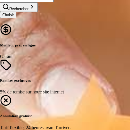
Rechercher
Choisir
Meilleur prix en ligne
Garanti
Remises exclusives
5% de remise sur notre site internet
Annulation gratuite
Tarif flexible, 24 heures avant l'arrivée.