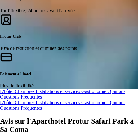
Tarif flexible, 24 heures avant l'arrivée.
Protur Club
10% de réduction et cumulez des points
Paiement à l'hôtel
Plus de flexibilité
L'hôtel
Chambres
Installations et services
Gastronomie
Opinions
Questions Fréquentes
L'hôtel
Chambres
Installations et services
Gastronomie
Opinions
Questions Fréquentes
Avis sur l'Aparthotel Protur Safari Park à
Sa Coma