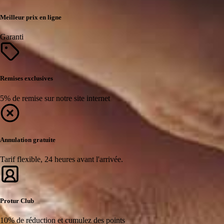
Meilleur prix en ligne
Garanti
Remises exclusives
5% de remise sur notre site internet
Annulation gratuite
Tarif flexible, 24 heures avant l'arrivée.
Protur Club
10% de réduction et cumulez des points