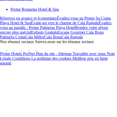
Protur Roquetas Hotel & Spa
Réservez en avance et économisez
Évadez-vous au Protur Sa Coma
Playa Hotel & Spa
Évade-toi vers le charme de Cala Ratjada
Évadez-
vous au paradis : Protur Palmeras Playa Hotel
Rendez votre séjour
encore plus spécial
Enfants Gratuits
Escape Gourmet Cala Bona
Palma
Sa Coma
Cala Millor
Cala Bona
Cala Ratjada
Nos réseaux sociaux
Suivez-nous sur les réseaux sociaux
Protur Hotels
ProNet
Plan du site - Sitemap
Travailler avec nous
Note
Légale
Conditions
La politique des cookies
Meilleur prix en ligne
garanti