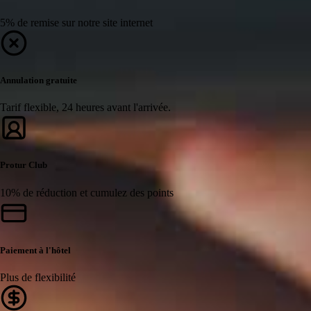
5% de remise sur notre site internet
Annulation gratuite
Tarif flexible, 24 heures avant l'arrivée.
Protur Club
10% de réduction et cumulez des points
Paiement à l'hôtel
Plus de flexibilité