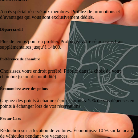
Accès spécial réservé aux membres.
Profitez de promotions et
d’avantages qui vous sont exclusivement dédiés.
Départ tardif
Plus de temps pour en profiter.
Prolongez votre séjour sans frais
supplémentaires jusqu’à 14h00.
Préférence de chambre
Choisissez votre endroit préféré.
Priorité dans le choix de votre
chambre (selon disponibilité).
Économisez avec des points
Gagnez des points à chaque séjour.
Cumulez 5 % de vos dépenses en
points à échanger lors de vos réservations.
Protur Cars
Réduction sur la location de voitures.
Économisez 10 % sur la location
de véhicules pendant vos vacances.