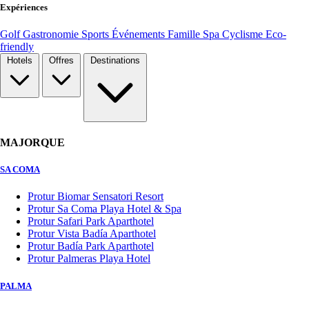
Expériences
Golf
Gastronomie
Sports
Événements
Famille
Spa
Cyclisme
Eco-
friendly
Hotels
Offres
Destinations
MAJORQUE
SA COMA
Protur Biomar Sensatori Resort
Protur Sa Coma Playa Hotel & Spa
Protur Safari Park Aparthotel
Protur Vista Badía Aparthotel
Protur Badía Park Aparthotel
Protur Palmeras Playa Hotel
PALMA