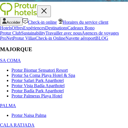
Check-in online
Horaires du service client
Accéder
Hotels
Offres
Expériences
Destinations
Cadeaux Bono
Protur Club
Sustainability
Travailler avec nous
Agences de voyages
ProNet
Protur Villas
Check-in Online
Navette aéroport
BLOG
MAJORQUE
SA COMA
Protur Biomar Sensatori Resort
Protur Sa Coma Playa Hotel & Spa
Protur Safari Park Aparthotel
Protur Vista Badía Aparthotel
Protur Badía Park Aparthotel
Protur Palmeras Playa Hotel
PALMA
Protur Naisa Palma
CALA RATJADA