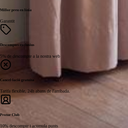
Millor preu en línia
Garantit
Descomptes exclusius
5% de descompte a la nostra web
Cancel·lació gratuïta
Tarifa flexible, 24h abans de l'arribada.
Protur Club
10% descompte i acumula punts