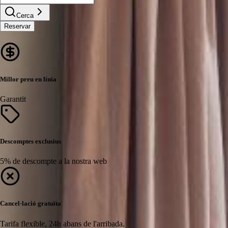
Cerca
Reservar
Millor preu en línia
Garantit
Descomptes exclusius
5% de descompte a la nostra web
Cancel·lació gratuïta
Tarifa flexible, 24h abans de l'arribada.