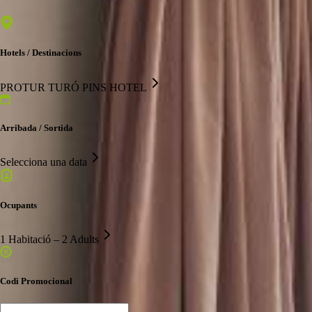
Hotels / Destinacions
PROTUR TURÓ PINS HOTEL
Arribada / Sortida
Selecciona una data
Ocupants
1 Habitació – 2 Adults
Codi Promocional