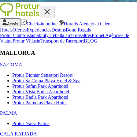
Check-in online
Horaris Atenció al Client
Accés
Hotels
Ofertes
Experiencies
Destins
Bono Regals
Protur Club
Sustainability
Treballa amb nosaltres
Pronet Agències de
Viatge
Protur Villas
in
Transport de l'aeroport
BLOG
MALLORCA
SA COMA
Protur Biomar Sensatori Resort
Protur Sa Coma Playa Hotel & Spa
Protur Safari Park Aparthotel
Protur Vista Badía Aparthotel
Protur Badía Park Aparthotel
Protur Palmeras Playa Hotel
PALMA
Protur Naisa Palma
CALA RATJADA