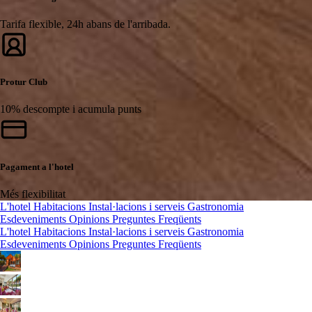
Tarifa flexible, 24h abans de l'arribada.
Protur Club
10% descompte i acumula punts
Pagament a l'hotel
Més flexibilitat
L'hotel
Habitacions
Instal·lacions i serveis
Gastronomia
Esdeveniments
Opinions
Preguntes Freqüents
L'hotel
Habitacions
Instal·lacions i serveis
Gastronomia
Esdeveniments
Opinions
Preguntes Freqüents