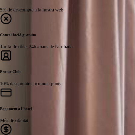
5% de descompte a la nostra web
Cancel·lació gratuïta
Tarifa flexible, 24h abans de l'arribada.
Protur Club
10% descompte i acumula punts
Pagament a l'hotel
Més flexibilitat