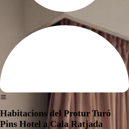
Habitacions del Protur Turó
Pins Hotel a Cala Ratjada