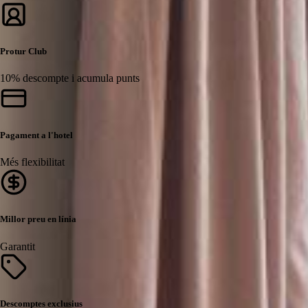
Protur Club
10% descompte i acumula punts
Pagament a l'hotel
Més flexibilitat
Millor preu en línia
Garantit
Descomptes exclusius