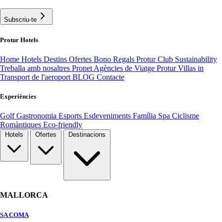
Subscriu-te
Protur Hotels
Home
Hotels
Destins
Ofertes
Bono Regals
Protur Club
Sustainability
Treballa amb nosaltres
Pronet Agències de Viatge
Protur Villas
in
Transport de l'aeroport
BLOG
Contacte
Experiències
Golf
Gastronomia
Esports
Esdeveniments
Família
Spa
Ciclisme
Romàntiques
Eco-friendly
Hotels
Ofertes
Destinacions
MALLORCA
SA COMA