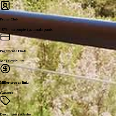
Protur Club
10% descompte i acumula punts
Pagament a l'hotel
Més flexibilitat
Millor preu en línia
Garantit
Descomptes exclusius