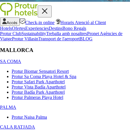
Check-in online
Horaris Atenció al Client
Accés
Hotels
Ofertes
Experiencies
Destins
Bono Regals
Protur Club
Sustainability
Treballa amb nosaltres
Pronet Agències de
Viatge
Protur Villas
in
Transport de l'aeroport
BLOG
MALLORCA
SA COMA
Protur Biomar Sensatori Resort
Protur Sa Coma Playa Hotel & Spa
Protur Safari Park Aparthotel
Protur Vista Badía Aparthotel
Protur Badía Park Aparthotel
Protur Palmeras Playa Hotel
PALMA
Protur Naisa Palma
CALA RATJADA