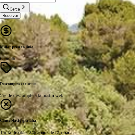
Cerca
Reservar
Millor preu en línia
Garantit
Descomptes exclusius
5% de descompte a la nostra web
Cancel·lació gratuïta
Tarifa flexible, 24h abans de l'arribada.