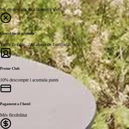
5% de descompte a la nostra web
Cancel·lació gratuïta
Tarifa flexible, 24h abans de l'arribada.
Protur Club
10% descompte i acumula punts
Pagament a l'hotel
Més flexibilitat