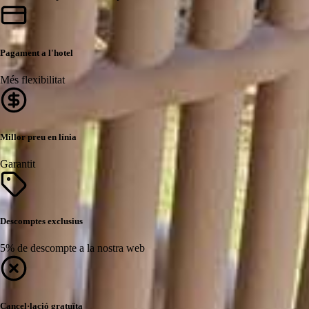
Pagament a l'hotel
Més flexibilitat
Millor preu en línia
Garantit
Descomptes exclusius
5% de descompte a la nostra web
Cancel·lació gratuïta