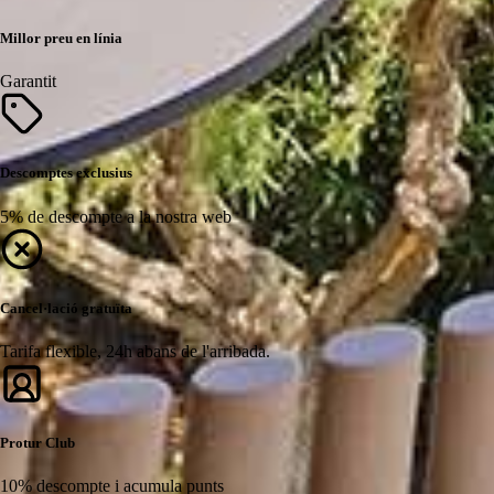
Millor preu en línia
Garantit
Descomptes exclusius
5% de descompte a la nostra web
Cancel·lació gratuïta
Tarifa flexible, 24h abans de l'arribada.
Protur Club
10% descompte i acumula punts