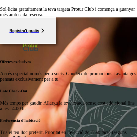
Sol·licita gratuïtament la teva targeta Protur Club i comença a guanyar
més amb cada reserva.
Registra't gratis
Ofertes exclusives
Accés especial només per a socis.
Gaudeix de promocions i avantatges
pensats exclusivament per a tu.
Late Check-Out
Més temps per gaudir.
Allarga la teva estada sense cost addicional fins
a les 14.00 h.
Preferència d’habitació
Tria el teu lloc preferit.
Prioritat en l’elecció de l’habitació (segons