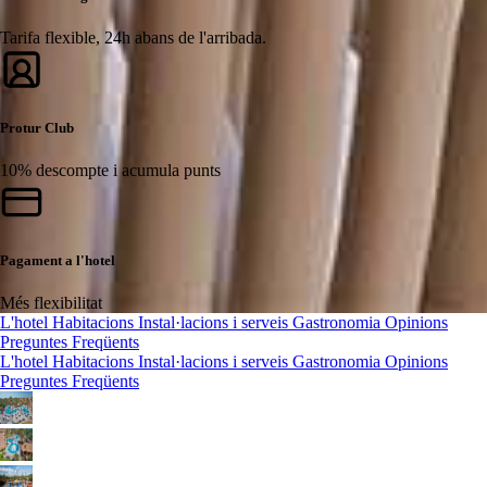
Tarifa flexible, 24h abans de l'arribada.
Protur Club
10% descompte i acumula punts
Pagament a l'hotel
Més flexibilitat
L'hotel
Habitacions
Instal·lacions i serveis
Gastronomia
Opinions
Preguntes Freqüents
L'hotel
Habitacions
Instal·lacions i serveis
Gastronomia
Opinions
Preguntes Freqüents