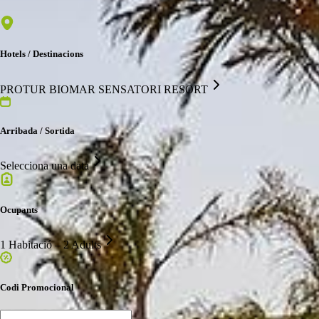
Hotels / Destinacions
PROTUR BIOMAR SENSATORI RESORT
Arribada / Sortida
Selecciona una data
Ocupants
1 Habitació – 2 Adults
Codi Promocional