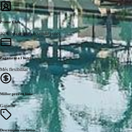
Protur Club
10% descompte i acumula punts
Pagament a l'hotel
Més flexibilitat
Millor preu en línia
Garantit
Descomptes exclusius