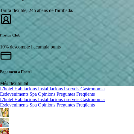
Tarifa flexible, 24h abans de l'arribada.
Protur Club
10% descompte i acumula punts
Pagament a l'hotel
Més flexibilitat
L'hotel
Habitacions
Instal·lacions i serveis
Gastronomia
Esdeveniments
Spa
Opinions
Preguntes Freqüents
L'hotel
Habitacions
Instal·lacions i serveis
Gastronomia
Esdeveniments
Spa
Opinions
Preguntes Freqüents