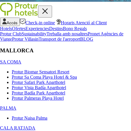
Check-in online
Horaris Atenció al Client
Accés
Hotels
Ofertes
Experiencies
Destins
Bono Regals
Protur Club
Sustainability
Treballa amb nosaltres
Pronet Agències de
Viatge
Protur Villas
in
Transport de l'aeroport
BLOG
MALLORCA
SA COMA
Protur Biomar Sensatori Resort
Protur Sa Coma Playa Hotel & Spa
Protur Safari Park Aparthotel
Protur Vista Badía Aparthotel
Protur Badía Park Aparthotel
Protur Palmeras Playa Hotel
PALMA
Protur Naisa Palma
CALA RATJADA