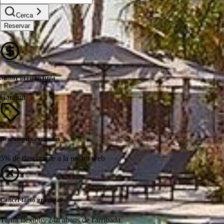
Cerca
Reservar
Millor preu en línia
Garantit
Descomptes exclusius
5% de descompte a la nostra web
Cancel·lació gratuïta
Tarifa flexible, 24h abans de l'arribada.