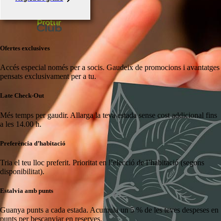
Ofertes exclusives
Accés especial només per a socis.
Gaudeix de promocions i avantatges
pensats exclusivament per a tu.
Late Check-Out
Més temps per gaudir.
Allarga la teva estada sense cost addicional fins
a les 14.00 h.
Preferència d’habitació
Tria el teu lloc preferit.
Prioritat en l’elecció de l’habitació (segons
disponibilitat).
Estalvia amb punts
Guanya punts a cada estada.
Acumula un 5 % de les teves despeses en
punts per bescanviar en reserves.