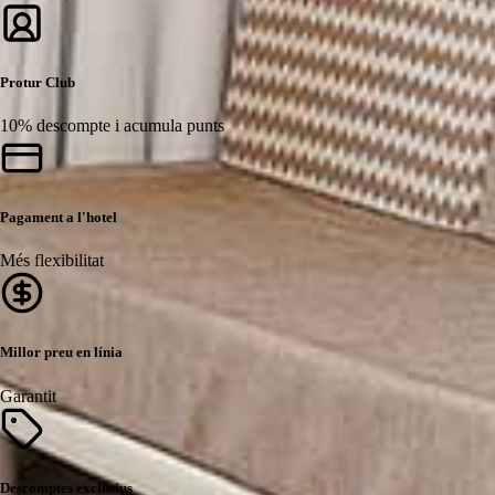
Protur Club
10% descompte i acumula punts
Pagament a l'hotel
Més flexibilitat
Millor preu en línia
Garantit
Descomptes exclusius