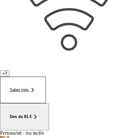
+
7
Saber més
Des de
81
€
Persona/nit - iva inclòs