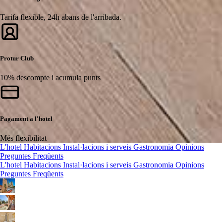
Tarifa flexible, 24h abans de l'arribada.
Protur Club
10% descompte i acumula punts
Pagament a l'hotel
Més flexibilitat
L'hotel
Habitacions
Instal·lacions i serveis
Gastronomia
Opinions
Preguntes Freqüents
L'hotel
Habitacions
Instal·lacions i serveis
Gastronomia
Opinions
Preguntes Freqüents