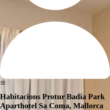
Habitacions Protur Badía Park
Aparthotel Sa Coma, Mallorca