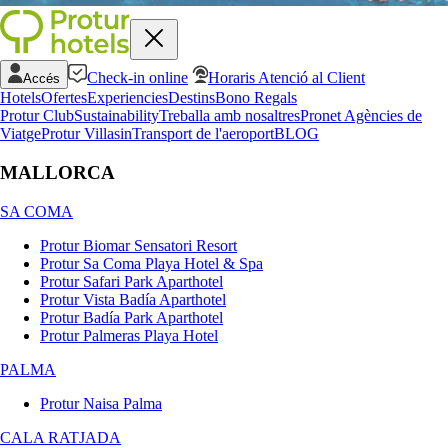
Check-in online
Horaris Atenció al Client
Accés
Hotels
Ofertes
Experiencies
Destins
Bono Regals
Protur Club
Sustainability
Treballa amb nosaltres
Pronet Agències de
Viatge
Protur Villas
in
Transport de l'aeroport
BLOG
MALLORCA
SA COMA
Protur Biomar Sensatori Resort
Protur Sa Coma Playa Hotel & Spa
Protur Safari Park Aparthotel
Protur Vista Badía Aparthotel
Protur Badía Park Aparthotel
Protur Palmeras Playa Hotel
PALMA
Protur Naisa Palma
CALA RATJADA