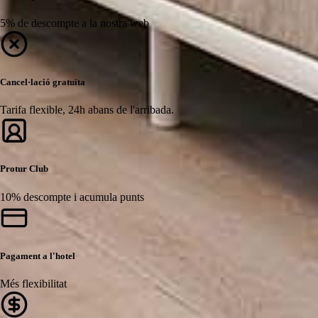
5% de descompte a la nostra web
Cancel·lació gratuïta
Tarifa flexible, 24h abans de l'arribada.
Protur Club
10% descompte i acumula punts
Pagament a l'hotel
Més flexibilitat