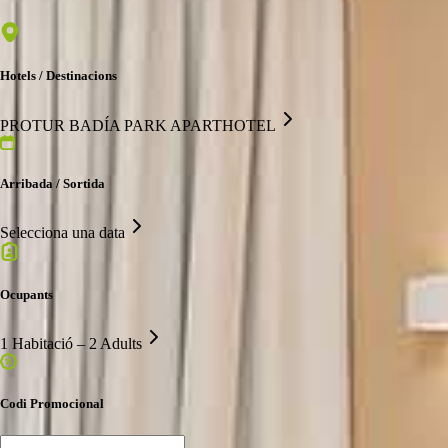
Hotels / Destinacions
PROTUR BADÍA PARK APARTHOTEL
Arribada / Sortida
Selecciona una data
Ocupants
1 Habitació – 2 Adults
Codi Promocional