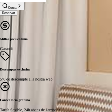
Cerca
Reservar
Millor preu en línia
Garantit
Descomptes exclusius
5% de descompte a la nostra web
Cancel·lació gratuïta
Tarifa flexible, 24h abans de l'arribada.