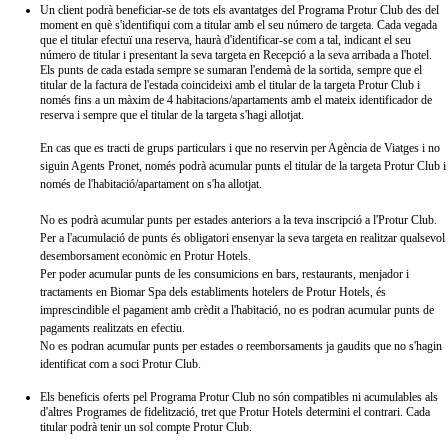
Un client podrà beneficiar-se de tots els avantatges del Programa Protur Club des del
moment en què s'identifiqui com a titular amb el seu número de targeta. Cada vegada
que el titular efectuï una reserva, haurà d'identificar-se com a tal, indicant el seu
número de titular i presentant la seva targeta en Recepció a la seva arribada a l'hotel.
Els punts de cada estada sempre se sumaran l'endemà de la sortida, sempre que el
titular de la factura de l'estada coincideixi amb el titular de la targeta Protur Club i
només fins a un màxim de 4 habitacions/apartaments amb el mateix identificador de
reserva i sempre que el titular de la targeta s'hagi allotjat.
En cas que es tracti de grups particulars i que no reservin per Agència de Viatges i no
siguin Agents Pronet, només podrà acumular punts el titular de la targeta Protur Club i
només de l'habitació/apartament on s'ha allotjat.
No es podrà acumular punts per estades anteriors a la teva inscripció a l'Protur Club.
Per a l'acumulació de punts és obligatori ensenyar la seva targeta en realitzar qualsevol
desemborsament econòmic en Protur Hotels.
Per poder acumular punts de les consumicions en bars, restaurants, menjador i
tractaments en Biomar Spa dels establiments hotelers de Protur Hotels, és
imprescindible el pagament amb crèdit a l'habitació, no es podran acumular punts de
pagaments realitzats en efectiu.
No es podran acumular punts per estades o reemborsaments ja gaudits que no s'hagin
identificat com a soci Protur Club.
Els beneficis oferts pel Programa Protur Club no són compatibles ni acumulables als
d'altres Programes de fidelització, tret que Protur Hotels determini el contrari. Cada
titular podrà tenir un sol compte Protur Club.