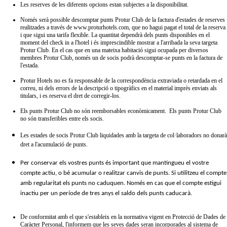
Les reserves de les diferents opcions estan subjectes a la disponibilitat.
Només serà possible descomptar punts Protur Club de la factura d'estades de reserves
realitzades a través de www.proturhotels.com, que no hagui pagat el total de la reserva
i que sigui una tarifa flexible. La quantitat dependrà dels punts disponibles en el
moment del check in a l'hotel i és imprescindible mostrar a l'arribada la seva targeta
Protur Club. En el cas que en una mateixa habitació sigui ocupada per diversos
membres Protur Club, només un de socis podrà descomptar-se punts en la factura de
l'estada.
Protur Hotels no es fa responsable de la correspondència extraviada o retardada en el
correu, ni dels errors de la descripció o tipogràfics en el material imprès enviats als
titulars, i es reserva el dret de corregir-los.
Els punts Protur Club no són reemborsables econòmicament. Els punts Protur Club
no són transferibles entre els socis.
Les estades de socis Protur Club liquidades amb la targeta de col·laboradors no donarà
dret a l'acumulació de punts.
Per conservar els vostres punts és important que mantingueu el vostre
compte actiu, o bé acumular o realitzar canvis de punts. Si utilitzeu el compte
amb regularitat els punts no caduquen. Només en cas que el compte estigui
inactiu per un període de tres anys el saldo dels punts caducarà.
De conformitat amb el que s'estableix en la normativa vigent en Protecció de Dades de
Caràcter Personal, l'informem que les seves dades seran incorporades al sistema de