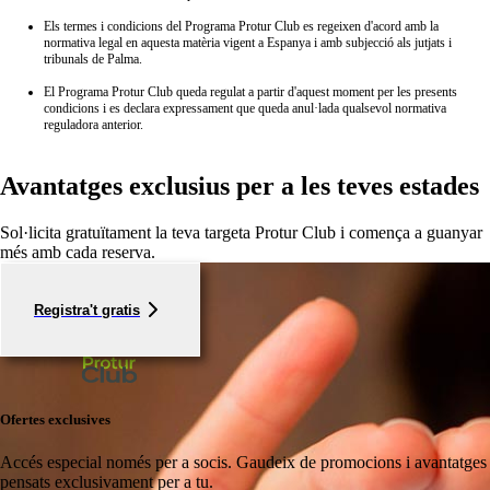
Els termes i condicions del Programa Protur Club es regeixen d'acord amb la
normativa legal en aquesta matèria vigent a Espanya i amb subjecció als jutjats i
tribunals de Palma.
El Programa Protur Club queda regulat a partir d'aquest moment per les presents
condicions i es declara expressament que queda anul·lada qualsevol normativa
reguladora anterior.
Avantatges exclusius per a les teves estades
Sol·licita gratuïtament la teva targeta Protur Club i comença a guanyar
més amb cada reserva.
Registra't gratis
Ofertes exclusives
Accés especial només per a socis.
Gaudeix de promocions i avantatges
pensats exclusivament per a tu.