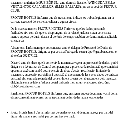
tractament titularitat de SUBIBOR SL i amb domicili fiscal en AVINGUDA BELLA
VISTA 2, 07560 CALA MILLOR, (ILLES BALEARS), per a ser soci del PROTUR
CLUB.
PROTUR HOTELS l'informa que els tractaments indicats es troben legitimats en la
correcta execució del servei a realitzar a aquest efecte.
De la mateixa manera PROTUR HOTELS l'informa que les dades personals
facilitades així com els que es desprenguin de la relació jurídica, seran conservats
mentre aquesta perduri i durant el període de temps establert per la normativa aplicable
en cada cas.
Al seu torn, l'informem que pot contactar amb el delegat de Protecció de Dades de
PROTUR HOTELS, dirigint-se per escrit a l'adreça de correu dpo@grupbauza.com o
al telèfon 902877192.
D'acord amb els drets que li confereix la normativa vigent en protecció de dades, podrà
dirigir-se a l'Autoritat de Control competent per a presentar la reclamació que consideri
oportuna, així com també podrà exercir els drets d'accés, rectificació, limitació de
tractament, supressió, portabilitat i oposició al tractament de les seves dades de caràcter
personal així com a la retirada del consentiment prestat per al tractament dels mateixos
dirigint la seva petició a l'adreça postal indicada més amunt o al correu electrònic
club@proturhotels.com.
Finalment, PROTUR HOTELS l'informa que, en signar aquest document, vostè donar
el seu consentiment exprés per al tractament de les dades abans esmentades.
Protur Hotels haurà d'estar informat de qualsevol canvi de nom, adreça per part del
titular, de manera escrita bé per correu, fax o e-mail.