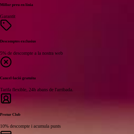
Millor preu en línia
Garantit
Descomptes exclusius
5% de descompte a la nostra web
Cancel·lació gratuïta
Tarifa flexible, 24h abans de l'arribada.
Protur Club
10% descompte i acumula punts