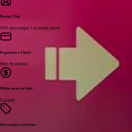
Protur Club
10% descompte i acumula punts
Pagament a l'hotel
Més flexibilitat
Millor preu en línia
Garantit
Descomptes exclusius