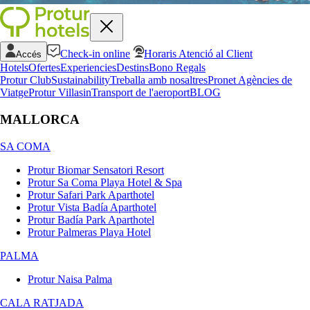
Check-in online
Horaris Atenció al Client
Accés
Hotels
Ofertes
Experiencies
Destins
Bono Regals
Protur Club
Sustainability
Treballa amb nosaltres
Pronet Agències de
Viatge
Protur Villas
in
Transport de l'aeroport
BLOG
MALLORCA
SA COMA
Protur Biomar Sensatori Resort
Protur Sa Coma Playa Hotel & Spa
Protur Safari Park Aparthotel
Protur Vista Badía Aparthotel
Protur Badía Park Aparthotel
Protur Palmeras Playa Hotel
PALMA
Protur Naisa Palma
CALA RATJADA