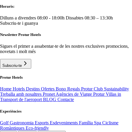
Horaris:
Dilluns a divendres 08:00 - 18:00h
Dissabtes 08:30 – 13:30h
Subscriu-te i guanya
Newsletter Protur Hotels
Sigues el primer a assabentar-te de les nostres exclusives promocions,
novetats i molt més
Subscriu-te
Protur Hotels
Home
Hotels
Destins
Ofertes
Bono Regals
Protur Club
Sustainability
Treballa amb nosaltres
Pronet Agències de Viatge
Protur Villas
in
Transport de l'aeroport
BLOG
Contacte
Experiències
Golf
Gastronomia
Esports
Esdeveniments
Família
Spa
Ciclisme
Romàntiques
Eco-friendly