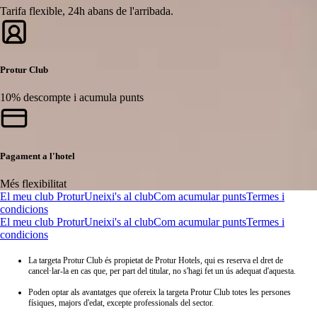
Tarifa flexible, 24h abans de l'arribada.
Protur Club
10% descompte i acumula punts
Pagament a l'hotel
Més flexibilitat
El meu club Protur
Uneixi's al club
Com acumular punts
Termes i
condicions
El meu club Protur
Uneixi's al club
Com acumular punts
Termes i
condicions
La targeta Protur Club és propietat de Protur Hotels, qui es reserva el dret de
cancel·lar-la en cas que, per part del titular, no s'hagi fet un ús adequat d'aquesta.
Poden optar als avantatges que ofereix la targeta Protur Club totes les persones
físiques, majors d'edat, excepte professionals del sector.