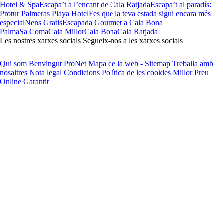
Hotel & Spa
Escapa’t a l’encant de Cala Ratjada
Escapa’t al paradís:
Protur Palmeras Playa Hotel
Fes que la teva estada sigui encara més
especial
Nens Gratis
Escapada Gourmet a Cala Bona
Palma
Sa Coma
Cala Millor
Cala Bona
Cala Ratjada
Les nostres xarxes socials
Segueix-nos a les xarxes socials
Qui som
Benvingut ProNet
Mapa de la web - Sitemap
Treballa amb
nosaltres
Nota legal
Condicions
Política de les cookies
Millor Preu
Online Garantit