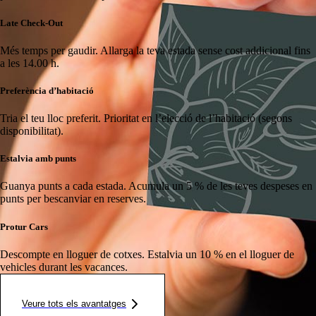
Late Check-Out
Més temps per gaudir.
Allarga la teva estada sense cost addicional fins
a les 14.00 h.
Preferència d’habitació
Tria el teu lloc preferit.
Prioritat en l’elecció de l’habitació (segons
disponibilitat).
Estalvia amb punts
Guanya punts a cada estada.
Acumula un 5 % de les teves despeses en
punts per bescanviar en reserves.
Protur Cars
Descompte en lloguer de cotxes.
Estalvia un 10 % en el lloguer de
vehicles durant les vacances.
Veure tots els avantatges