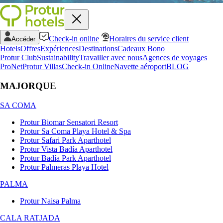
Check-in online
Horaires du service client
Accéder
Hotels
Offres
Expériences
Destinations
Cadeaux Bono
Protur Club
Sustainability
Travailler avec nous
Agences de voyages
ProNet
Protur Villas
Check-in Online
Navette aéroport
BLOG
MAJORQUE
SA COMA
Protur Biomar Sensatori Resort
Protur Sa Coma Playa Hotel & Spa
Protur Safari Park Aparthotel
Protur Vista Badía Aparthotel
Protur Badía Park Aparthotel
Protur Palmeras Playa Hotel
PALMA
Protur Naisa Palma
CALA RATJADA