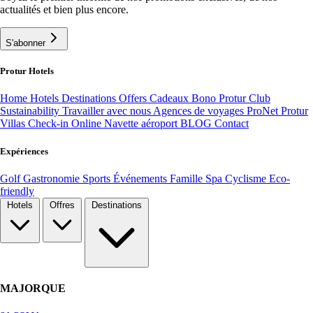
actualités et bien plus encore.
S'abonner
Protur Hotels
Home
Hotels
Destinations
Offers
Cadeaux Bono
Protur Club
Sustainability
Travailler avec nous
Agences de voyages ProNet
Protur
Villas
Check-in Online
Navette aéroport
BLOG
Contact
Expériences
Golf
Gastronomie
Sports
Événements
Famille
Spa
Cyclisme
Eco-
friendly
Hotels
Offres
Destinations
MAJORQUE