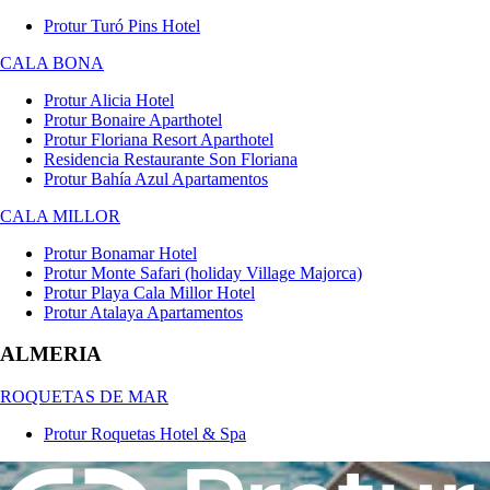
Protur Turó Pins Hotel
CALA BONA
Protur Alicia Hotel
Protur Bonaire Aparthotel
Protur Floriana Resort Aparthotel
Residencia Restaurante Son Floriana
Protur Bahía Azul Apartamentos
CALA MILLOR
Protur Bonamar Hotel
Protur Monte Safari (holiday Village Majorca)
Protur Playa Cala Millor Hotel
Protur Atalaya Apartamentos
ALMERIA
ROQUETAS DE MAR
Protur Roquetas Hotel & Spa