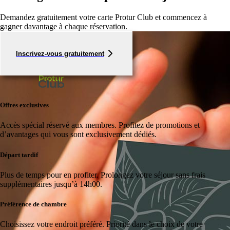
Demandez gratuitement votre carte Protur Club et commencez à
gagner davantage à chaque réservation.
Inscrivez-vous gratuitement
Offres exclusives
Accès spécial réservé aux membres.
Profitez de promotions et
d’avantages qui vous sont exclusivement dédiés.
Départ tardif
Plus de temps pour en profiter.
Prolongez votre séjour sans frais
supplémentaires jusqu’à 14h00.
Préférence de chambre
Choisissez votre endroit préféré.
Priorité dans le choix de votre