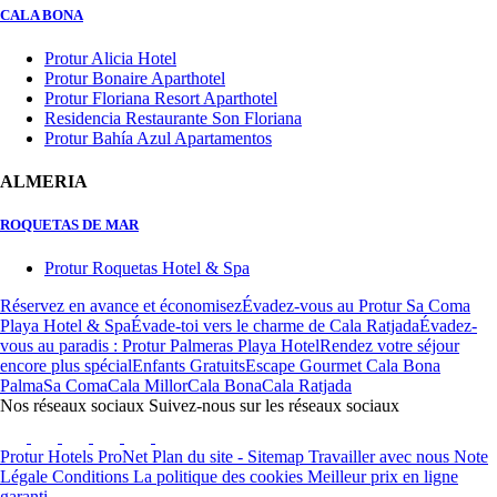
CALA BONA
Protur Alicia Hotel
Protur Bonaire Aparthotel
Protur Floriana Resort Aparthotel
Residencia Restaurante Son Floriana
Protur Bahía Azul Apartamentos
ALMERIA
ROQUETAS DE MAR
Protur Roquetas Hotel & Spa
Réservez en avance et économisez
Évadez-vous au Protur Sa Coma
Playa Hotel & Spa
Évade-toi vers le charme de Cala Ratjada
Évadez-
vous au paradis : Protur Palmeras Playa Hotel
Rendez votre séjour
encore plus spécial
Enfants Gratuits
Escape Gourmet Cala Bona
Palma
Sa Coma
Cala Millor
Cala Bona
Cala Ratjada
Nos réseaux sociaux
Suivez-nous sur les réseaux sociaux
Protur Hotels
ProNet
Plan du site - Sitemap
Travailler avec nous
Note
Légale
Conditions
La politique des cookies
Meilleur prix en ligne
garanti