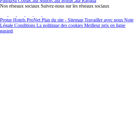
Palma
Sa Coma
Cala Millor
Cala Bona
Cala Ratjada
Nos réseaux sociaux
Suivez-nous sur les réseaux sociaux
Protur Hotels
ProNet
Plan du site - Sitemap
Travailler avec nous
Note
Légale
Conditions
La politique des cookies
Meilleur prix en ligne
garanti