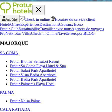
Check-in online
Horaires du service client
Accéder
Hotels
Offres
Expériences
Destinations
Cadeaux Bono
Protur Club
Sustainability
Travailler avec nous
Agences de voyages
ProNet
Protur Villas
Check-in Online
Navette aéroport
BLOG
MAJORQUE
SA COMA
Protur Biomar Sensatori Resort
Protur Sa Coma Playa Hotel & Spa
Protur Safari Park Aparthotel
Protur Vista Badía Aparthotel
Protur Badía Park Aparthotel
Protur Palmeras Playa Hotel
PALMA
Protur Naisa Palma
CALA RATJADA