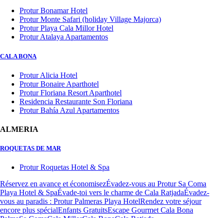
Protur Bonamar Hotel
Protur Monte Safari (holiday Village Majorca)
Protur Playa Cala Millor Hotel
Protur Atalaya Apartamentos
CALA BONA
Protur Alicia Hotel
Protur Bonaire Aparthotel
Protur Floriana Resort Aparthotel
Residencia Restaurante Son Floriana
Protur Bahía Azul Apartamentos
ALMERIA
ROQUETAS DE MAR
Protur Roquetas Hotel & Spa
Réservez en avance et économisez
Évadez-vous au Protur Sa Coma
Playa Hotel & Spa
Évade-toi vers le charme de Cala Ratjada
Évadez-
vous au paradis : Protur Palmeras Playa Hotel
Rendez votre séjour
encore plus spécial
Enfants Gratuits
Escape Gourmet Cala Bona