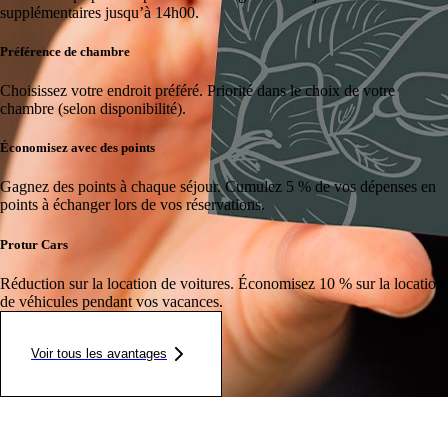
supplémentaires jusqu’à 14h00.
Préférence de chambre
Choisissez votre endroit préféré.
Priorité dans le choix de votre
chambre (selon disponibilité).
Économisez avec des points
Gagnez des points à chaque séjour.
Cumulez 5 % de vos dépenses en
points à échanger lors de vos réservations.
Protur Cars
Réduction sur la location de voitures.
Économisez 10 % sur la location
de véhicules pendant vos vacances.
Voir tous les avantages