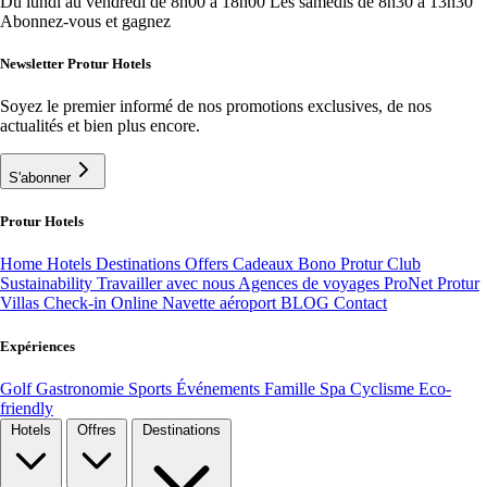
Du lundi au vendredi de 8h00 à 18h00
Les samedis de 8h30 à 13h30
Abonnez-vous et gagnez
Newsletter Protur Hotels
Soyez le premier informé de nos promotions exclusives, de nos
actualités et bien plus encore.
S'abonner
Protur Hotels
Home
Hotels
Destinations
Offers
Cadeaux Bono
Protur Club
Sustainability
Travailler avec nous
Agences de voyages ProNet
Protur
Villas
Check-in Online
Navette aéroport
BLOG
Contact
Expériences
Golf
Gastronomie
Sports
Événements
Famille
Spa
Cyclisme
Eco-
friendly
Hotels
Offres
Destinations