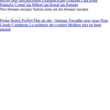
encore plus spécial
Enfants Gratuits
Escape Gourmet Cala Bona
Palma
Sa Coma
Cala Millor
Cala Bona
Cala Ratjada
Nos réseaux sociaux
Suivez-nous sur les réseaux sociaux
Protur Hotels
ProNet
Plan du site - Sitemap
Travailler avec nous
Note
Légale
Conditions
La politique des cookies
Meilleur prix en ligne
garanti