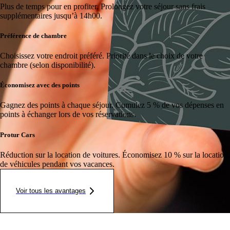
Plus de temps pour en profiter.
Prolongez votre séjour sans frais
supplémentaires jusqu’à 14h00.
Préférence de chambre
Choisissez votre endroit préféré.
Priorité dans le choix de votre
chambre (selon disponibilité).
Économisez avec des points
Gagnez des points à chaque séjour.
Cumulez 5 % de vos dépenses en
points à échanger lors de vos réservations.
Protur Cars
Réduction sur la location de voitures.
Économisez 10 % sur la location
de véhicules pendant vos vacances.
Voir tous les avantages