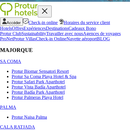
Check-in online
Horaires du service client
Accéder
Hotels
Offres
Expériences
Destinations
Cadeaux Bono
Protur Club
Sustainability
Travailler avec nous
Agences de voyages
ProNet
Protur Villas
Check-in Online
Navette aéroport
BLOG
MAJORQUE
SA COMA
Protur Biomar Sensatori Resort
Protur Sa Coma Playa Hotel & Spa
Protur Safari Park Aparthotel
Protur Vista Badía Aparthotel
Protur Badía Park Aparthotel
Protur Palmeras Playa Hotel
PALMA
Protur Naisa Palma
CALA RATJADA