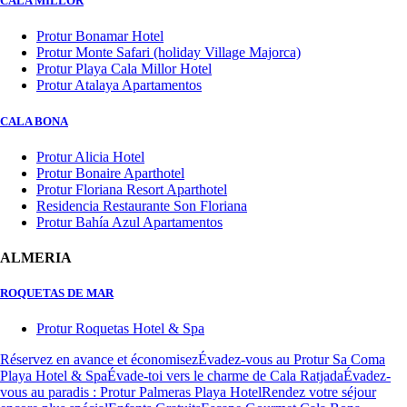
CALA MILLOR
Protur Bonamar Hotel
Protur Monte Safari (holiday Village Majorca)
Protur Playa Cala Millor Hotel
Protur Atalaya Apartamentos
CALA BONA
Protur Alicia Hotel
Protur Bonaire Aparthotel
Protur Floriana Resort Aparthotel
Residencia Restaurante Son Floriana
Protur Bahía Azul Apartamentos
ALMERIA
ROQUETAS DE MAR
Protur Roquetas Hotel & Spa
Réservez en avance et économisez
Évadez-vous au Protur Sa Coma
Playa Hotel & Spa
Évade-toi vers le charme de Cala Ratjada
Évadez-
vous au paradis : Protur Palmeras Playa Hotel
Rendez votre séjour