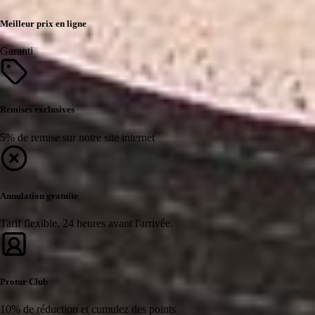
Meilleur prix en ligne
Garanti
Remises exclusives
5% de remise sur notre site internet
Annulation gratuite
Tarif flexible, 24 heures avant l'arrivée.
Protur Club
10% de réduction et cumulez des points