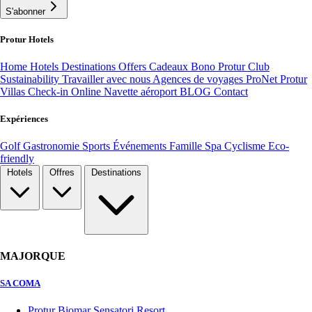
S'abonner
Protur Hotels
Home
Hotels
Destinations
Offers
Cadeaux Bono
Protur Club
Sustainability
Travailler avec nous
Agences de voyages ProNet
Protur
Villas
Check-in Online
Navette aéroport
BLOG
Contact
Expériences
Golf
Gastronomie
Sports
Événements
Famille
Spa
Cyclisme
Eco-
friendly
Hotels
Offres
Destinations
MAJORQUE
SA COMA
Protur Biomar Sensatori Resort