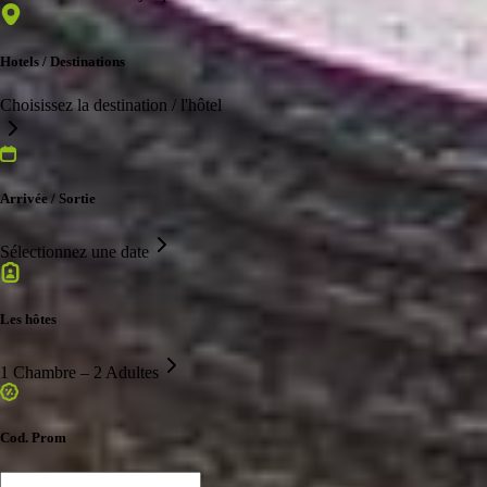
Hotels / Destinations
Choisissez la destination / l'hôtel
Arrivée / Sortie
Sélectionnez une date
Les hôtes
1 Chambre – 2 Adultes
Cod. Prom