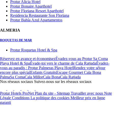
Protur Alicia Hotel
Protur Bonaire Aparthotel
Protur Floriana Resort Aparthotel
Residencia Restaurante Son Floriana
Protur Bahía Azul Apartamentos
ALMERIA
ROQUETAS DE MAR
Protur Roquetas Hotel & Spa
Réservez en avance et économisez
Évadez-vous au Protur Sa Coma
Playa Hotel & Spa
Évade-toi vers le charme de Cala Ratjada
Évadez-
vous au paradis : Protur Palmeras Playa Hotel
Rendez votre séjour
encore plus spécial
Enfants Gratuits
Escape Gourmet Cala Bona
Palma
Sa Coma
Cala Millor
Cala Bona
Cala Ratjada
Nos réseaux sociaux
Suivez-nous sur les réseaux sociaux
Protur Hotels
ProNet
Plan du site - Sitemap
Travailler avec nous
Note
Légale
Conditions
La politique des cookies
Meilleur prix en ligne
garanti