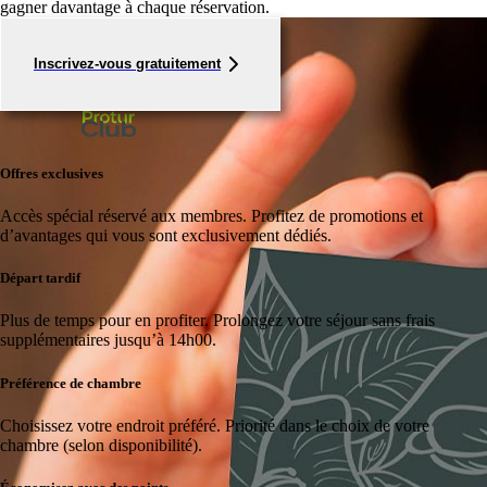
gagner davantage à chaque réservation.
Inscrivez-vous gratuitement
Offres exclusives
Accès spécial réservé aux membres.
Profitez de promotions et
d’avantages qui vous sont exclusivement dédiés.
Départ tardif
Plus de temps pour en profiter.
Prolongez votre séjour sans frais
supplémentaires jusqu’à 14h00.
Préférence de chambre
Choisissez votre endroit préféré.
Priorité dans le choix de votre
chambre (selon disponibilité).