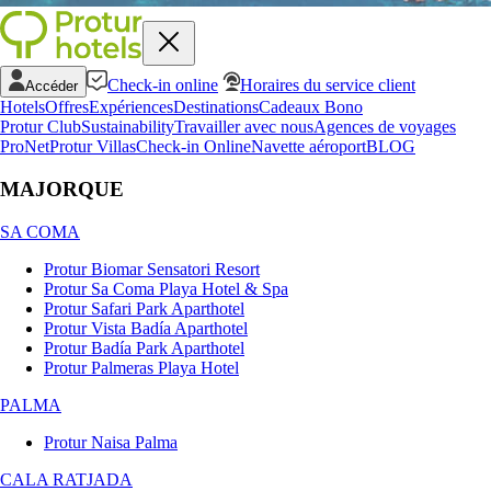
Check-in online
Horaires du service client
Accéder
Hotels
Offres
Expériences
Destinations
Cadeaux Bono
Protur Club
Sustainability
Travailler avec nous
Agences de voyages
ProNet
Protur Villas
Check-in Online
Navette aéroport
BLOG
MAJORQUE
SA COMA
Protur Biomar Sensatori Resort
Protur Sa Coma Playa Hotel & Spa
Protur Safari Park Aparthotel
Protur Vista Badía Aparthotel
Protur Badía Park Aparthotel
Protur Palmeras Playa Hotel
PALMA
Protur Naisa Palma
CALA RATJADA