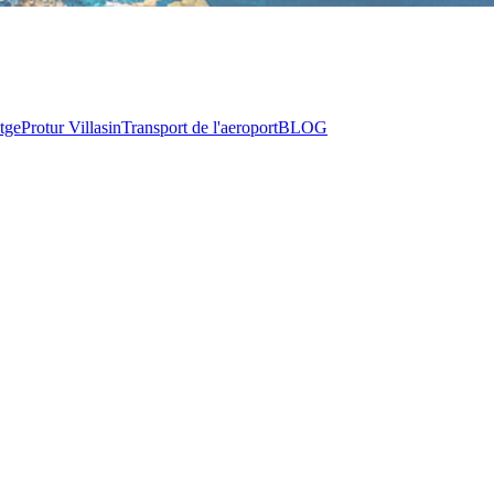
tge
Protur Villas
in
Transport de l'aeroport
BLOG