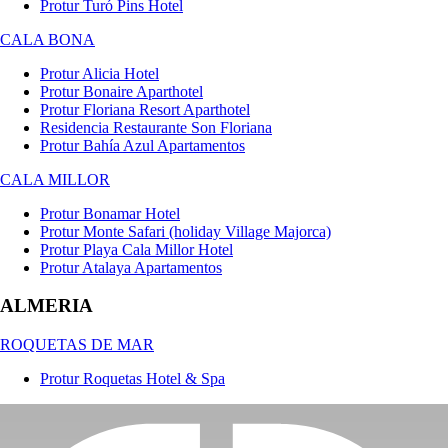
Protur Turó Pins Hotel
CALA BONA
Protur Alicia Hotel
Protur Bonaire Aparthotel
Protur Floriana Resort Aparthotel
Residencia Restaurante Son Floriana
Protur Bahía Azul Apartamentos
CALA MILLOR
Protur Bonamar Hotel
Protur Monte Safari (holiday Village Majorca)
Protur Playa Cala Millor Hotel
Protur Atalaya Apartamentos
ALMERIA
ROQUETAS DE MAR
Protur Roquetas Hotel & Spa