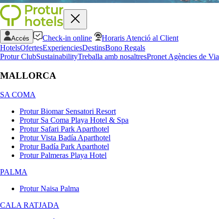
Check-in online
Horaris Atenció al Client
Accés
Hotels
Ofertes
Experiencies
Destins
Bono Regals
Protur Club
Sustainability
Treballa amb nosaltres
Pronet Agències de Via
MALLORCA
SA COMA
Protur Biomar Sensatori Resort
Protur Sa Coma Playa Hotel & Spa
Protur Safari Park Aparthotel
Protur Vista Badía Aparthotel
Protur Badía Park Aparthotel
Protur Palmeras Playa Hotel
PALMA
Protur Naisa Palma
CALA RATJADA