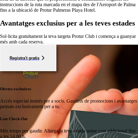
instruccions de la ruta marcada en el mapa des de l'Aeroport de Palma
fins a la ubicació de Protur Palmeras Playa Hotel.
Avantatges exclusius per a les teves estades
Sol·licita gratuïtament la teva targeta Protur Club i comença a guanyar
més amb cada reserva.
Registra't gratis
Ofertes exclusives
Accés especial només per a socis.
Gaudeix de promocions i avantatges
pensats exclusivament per a tu.
Late Check-Out
Més temps per gaudir.
Allarga la teva estada sense cost addicional fins
a les 14.00 h.