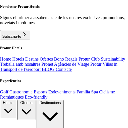
Newsletter Protur Hotels
Sigues el primer a assabentar-te de les nostres exclusives promocions,
novetats i molt més
Subscriu-te
Protur Hotels
Home
Hotels
Destins
Ofertes
Bono Regals
Protur Club
Sustainability
Treballa amb nosaltres
Pronet Agències de Viatge
Protur Villas
in
Transport de l'aeroport
BLOG
Contacte
Experiències
Golf
Gastronomia
Esports
Esdeveniments
Família
Spa
Ciclisme
Romàntiques
Eco-friendly
Hotels
Ofertes
Destinacions