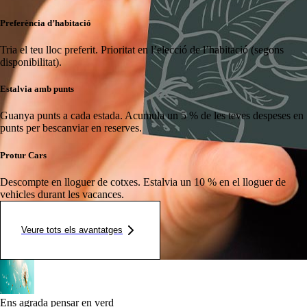
Preferència d’habitació
Tria el teu lloc preferit.
Prioritat en l’elecció de l’habitació (segons
disponibilitat).
Estalvia amb punts
Guanya punts a cada estada.
Acumula un 5 % de les teves despeses en
punts per bescanviar en reserves.
Protur Cars
Descompte en lloguer de cotxes.
Estalvia un 10 % en el lloguer de
vehicles durant les vacances.
Veure tots els avantatges
Ens agrada pensar en verd