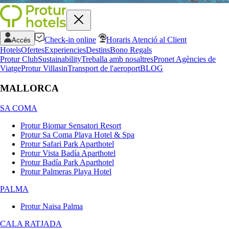
Check-in online
Horaris Atenció al Client
Accés
Hotels
Ofertes
Experiencies
Destins
Bono Regals
Protur Club
Sustainability
Treballa amb nosaltres
Pronet Agències de
Viatge
Protur Villas
in
Transport de l'aeroport
BLOG
MALLORCA
SA COMA
Protur Biomar Sensatori Resort
Protur Sa Coma Playa Hotel & Spa
Protur Safari Park Aparthotel
Protur Vista Badía Aparthotel
Protur Badía Park Aparthotel
Protur Palmeras Playa Hotel
PALMA
Protur Naisa Palma
CALA RATJADA