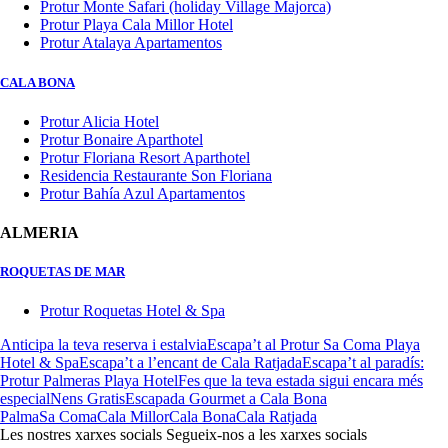
Protur Monte Safari (holiday Village Majorca)
Protur Playa Cala Millor Hotel
Protur Atalaya Apartamentos
CALA BONA
Protur Alicia Hotel
Protur Bonaire Aparthotel
Protur Floriana Resort Aparthotel
Residencia Restaurante Son Floriana
Protur Bahía Azul Apartamentos
ALMERIA
ROQUETAS DE MAR
Protur Roquetas Hotel & Spa
Anticipa la teva reserva i estalvia
Escapa’t al Protur Sa Coma Playa
Hotel & Spa
Escapa’t a l’encant de Cala Ratjada
Escapa’t al paradís:
Protur Palmeras Playa Hotel
Fes que la teva estada sigui encara més
especial
Nens Gratis
Escapada Gourmet a Cala Bona
Palma
Sa Coma
Cala Millor
Cala Bona
Cala Ratjada
Les nostres xarxes socials
Segueix-nos a les xarxes socials