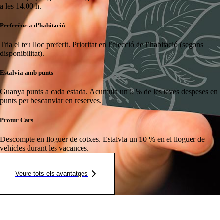
a les 14.00 h.
Preferència d’habitació
Tria el teu lloc preferit.
Prioritat en l’elecció de l’habitació (segons
disponibilitat).
Estalvia amb punts
Guanya punts a cada estada.
Acumula un 5 % de les teves despeses en
punts per bescanviar en reserves.
Protur Cars
Descompte en lloguer de cotxes.
Estalvia un 10 % en el lloguer de
vehicles durant les vacances.
Veure tots els avantatges