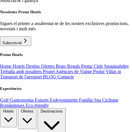
Subscriu-te i guanya
Newsletter Protur Hotels
Sigues el primer a assabentar-te de les nostres exclusives promocions,
novetats i molt més
Subscriu-te
Protur Hotels
Home
Hotels
Destins
Ofertes
Bono Regals
Protur Club
Sustainability
Treballa amb nosaltres
Pronet Agències de Viatge
Protur Villas
in
Transport de l'aeroport
BLOG
Contacte
Experiències
Golf
Gastronomia
Esports
Esdeveniments
Família
Spa
Ciclisme
Romàntiques
Eco-friendly
Hotels
Ofertes
Destinacions