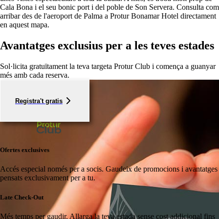
Cala Bona i el seu bonic port i del poble de Son Servera. Consulta com
arribar des de l'aeroport de Palma a Protur Bonamar Hotel directament
en aquest mapa.
Avantatges exclusius per a les teves estades
Sol·licita gratuïtament la teva targeta Protur Club i comença a guanyar
més amb cada reserva.
Registra't gratis
Ofertes exclusives
Accés especial només per a socis.
Gaudeix de promocions i avantatges
pensats exclusivament per a tu.
Late Check-Out
Més temps per gaudir.
Allarga la teva estada sense cost addicional fins