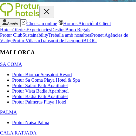
Check-in online
Horaris Atenció al Client
Accés
Hotels
Ofertes
Experiencies
Destins
Bono Regals
Protur Club
Sustainability
Treballa amb nosaltres
Pronet Agències de
Viatge
Protur Villas
in
Transport de l'aeroport
BLOG
MALLORCA
SA COMA
Protur Biomar Sensatori Resort
Protur Sa Coma Playa Hotel & Spa
Protur Safari Park Aparthotel
Protur Vista Badía Aparthotel
Protur Badía Park Aparthotel
Protur Palmeras Playa Hotel
PALMA
Protur Naisa Palma
CALA RATJADA