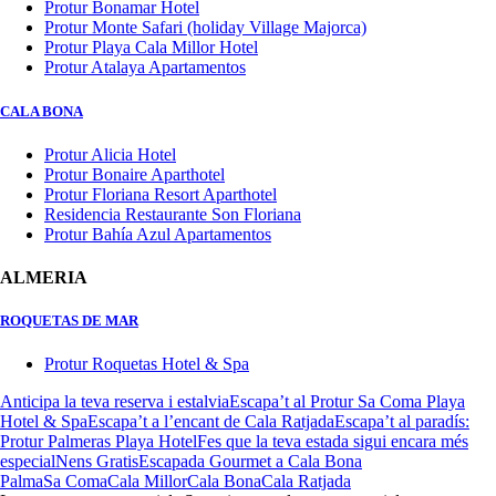
Protur Bonamar Hotel
Protur Monte Safari (holiday Village Majorca)
Protur Playa Cala Millor Hotel
Protur Atalaya Apartamentos
CALA BONA
Protur Alicia Hotel
Protur Bonaire Aparthotel
Protur Floriana Resort Aparthotel
Residencia Restaurante Son Floriana
Protur Bahía Azul Apartamentos
ALMERIA
ROQUETAS DE MAR
Protur Roquetas Hotel & Spa
Anticipa la teva reserva i estalvia
Escapa’t al Protur Sa Coma Playa
Hotel & Spa
Escapa’t a l’encant de Cala Ratjada
Escapa’t al paradís:
Protur Palmeras Playa Hotel
Fes que la teva estada sigui encara més
especial
Nens Gratis
Escapada Gourmet a Cala Bona
Palma
Sa Coma
Cala Millor
Cala Bona
Cala Ratjada