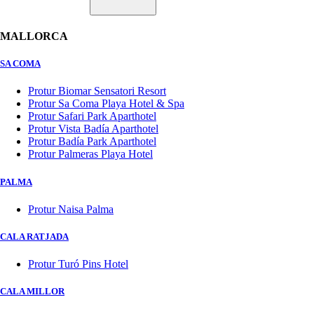
MALLORCA
SA COMA
Protur Biomar Sensatori Resort
Protur Sa Coma Playa Hotel & Spa
Protur Safari Park Aparthotel
Protur Vista Badía Aparthotel
Protur Badía Park Aparthotel
Protur Palmeras Playa Hotel
PALMA
Protur Naisa Palma
CALA RATJADA
Protur Turó Pins Hotel
CALA MILLOR