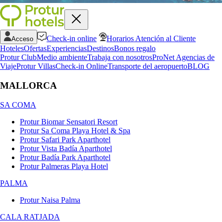
Check-in online
Horarios Atención al Cliente
Acceso
Hoteles
Ofertas
Experiencias
Destinos
Bonos regalo
Protur Club
Medio ambiente
Trabaja con nosotros
ProNet Agencias de
Viaje
Protur Villas
Check-in Online
Transporte del aeropuerto
BLOG
MALLORCA
SA COMA
Protur Biomar Sensatori Resort
Protur Sa Coma Playa Hotel & Spa
Protur Safari Park Aparthotel
Protur Vista Badía Aparthotel
Protur Badía Park Aparthotel
Protur Palmeras Playa Hotel
PALMA
Protur Naisa Palma
CALA RATJADA