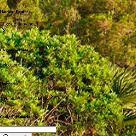
Hoteles / Destinos
Elige destino / hotel
Llegada / Salida
Selecciona una fecha
Huéspedes
1 Habitación – 2 Adultos
Código Promocional