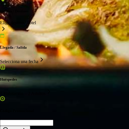
Hoteles / Destinos
Elige destino / hotel
Llegada / Salida
Selecciona una fecha
Huéspedes
1 Habitación – 2 Adultos
Código Promocional