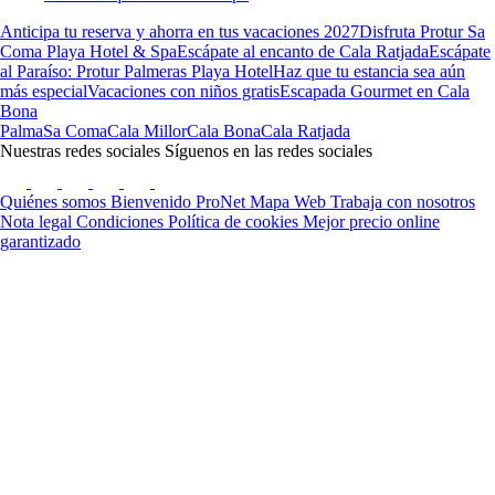
Anticipa tu reserva y ahorra en tus vacaciones 2027
Disfruta Protur Sa
Coma Playa Hotel & Spa
Escápate al encanto de Cala Ratjada
Escápate
al Paraíso: Protur Palmeras Playa Hotel
Haz que tu estancia sea aún
más especial
Vacaciones con niños gratis
Escapada Gourmet en Cala
Bona
Palma
Sa Coma
Cala Millor
Cala Bona
Cala Ratjada
Nuestras redes sociales
Síguenos en las redes sociales
Quiénes somos
Bienvenido ProNet
Mapa Web
Trabaja con nosotros
Nota legal
Condiciones
Política de cookies
Mejor precio online
garantizado