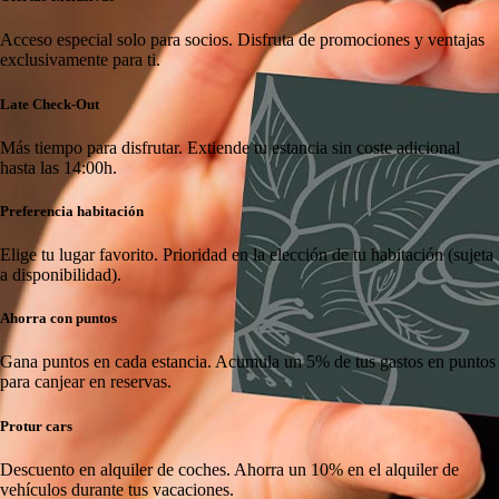
Acceso especial solo para socios.
Disfruta de promociones y ventajas
exclusivamente para ti.
Late Check-Out
Más tiempo para disfrutar.
Extiende tu estancia sin coste adicional
hasta las 14:00h.
Preferencia habitación
Elige tu lugar favorito.
Prioridad en la elección de tu habitación (sujeta
a disponibilidad).
Ahorra con puntos
Gana puntos en cada estancia.
Acumula un 5% de tus gastos en puntos
para canjear en reservas.
Protur cars
Descuento en alquiler de coches.
Ahorra un 10% en el alquiler de
vehículos durante tus vacaciones.