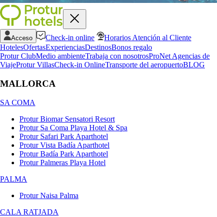
Check-in online
Horarios Atención al Cliente
Acceso
Hoteles
Ofertas
Experiencias
Destinos
Bonos regalo
Protur Club
Medio ambiente
Trabaja con nosotros
ProNet Agencias de
Viaje
Protur Villas
Check-in Online
Transporte del aeropuerto
BLOG
MALLORCA
SA COMA
Protur Biomar Sensatori Resort
Protur Sa Coma Playa Hotel & Spa
Protur Safari Park Aparthotel
Protur Vista Badía Aparthotel
Protur Badía Park Aparthotel
Protur Palmeras Playa Hotel
PALMA
Protur Naisa Palma
CALA RATJADA