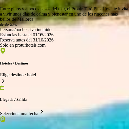
Entre pinos y a pocos pasos del mar, el Protur Turó Pins Hotel te invita
a vivir unos días de calma y bienestar en uno de los rincones más
bellos de Mallorca.
63€
desde
Persona/noche - iva incluido
Estancias hasta el 01/05/2026
Reserva antes del 31/10/2026
Sólo en proturhotels.com
Hoteles / Destinos
Elige destino / hotel
Llegada / Salida
Selecciona una fecha