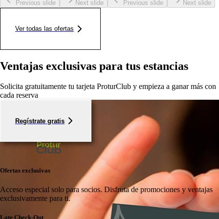
Previous slide
Next slide
Previous slide
Next slide
Ver todas las ofertas
Ventajas exclusivas para tus estancias
Solicita gratuitamente tu tarjeta ProturClub y empieza a ganar más con
cada reserva
Regístrate gratis
Ofertas exclusivas
Acceso especial solo para socios.
Disfruta de promociones y ventajas
exclusivamente para ti.
Late Check-Out