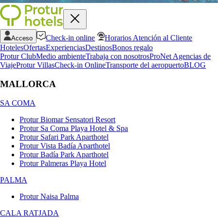
Check-in online
Horarios Atención al Cliente
Acceso
Hoteles
Ofertas
Experiencias
Destinos
Bonos regalo
Protur Club
Medio ambiente
Trabaja con nosotros
ProNet Agencias de
Viaje
Protur Villas
Check-in Online
Transporte del aeropuerto
BLOG
MALLORCA
SA COMA
Protur Biomar Sensatori Resort
Protur Sa Coma Playa Hotel & Spa
Protur Safari Park Aparthotel
Protur Vista Badía Aparthotel
Protur Badía Park Aparthotel
Protur Palmeras Playa Hotel
PALMA
Protur Naisa Palma
CALA RATJADA