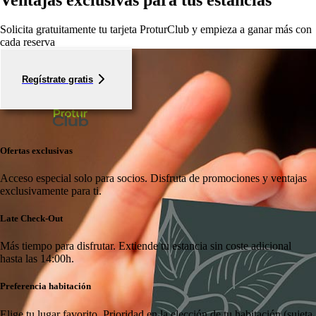
Solicita gratuitamente tu tarjeta ProturClub y empieza a ganar más con
cada reserva
Regístrate gratis
Ofertas exclusivas
Acceso especial solo para socios.
Disfruta de promociones y ventajas
exclusivamente para ti.
Late Check-Out
Más tiempo para disfrutar.
Extiende tu estancia sin coste adicional
hasta las 14:00h.
Preferencia habitación
Elige tu lugar favorito.
Prioridad en la elección de tu habitación (sujeta