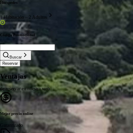
Huéspedes
1 Habitación – 2 Adultos
Código Promocional
Buscar
Reservar
Ventajas
de reservar en nuestra web
Mejor precio online
Garantizado