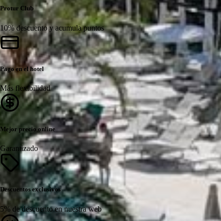
Protur Club
10% descuento y acumula puntos
Pago en el hotel
Más flexibilidad
Mejor precio online
Garantizado
Descuentos exclusivos
5% de descuento en nuestra web