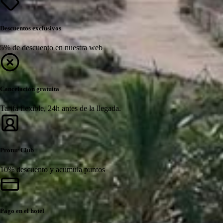
Descuentos exclusivos
5% de descuento en nuestra web
Cancelación gratuita
Tarifa flexible, 24h antes de la llegada.
Protur Club
10% descuento y acumula puntos
Pago en el hotel