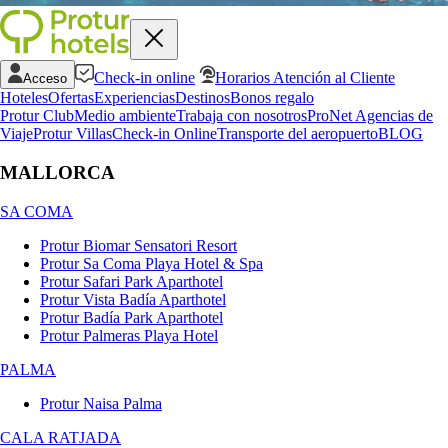
Check-in online
Horarios Atención al Cliente
Acceso
Hoteles
Ofertas
Experiencias
Destinos
Bonos regalo
Protur Club
Medio ambiente
Trabaja con nosotros
ProNet Agencias de
Viaje
Protur Villas
Check-in Online
Transporte del aeropuerto
BLOG
MALLORCA
SA COMA
Protur Biomar Sensatori Resort
Protur Sa Coma Playa Hotel & Spa
Protur Safari Park Aparthotel
Protur Vista Badía Aparthotel
Protur Badía Park Aparthotel
Protur Palmeras Playa Hotel
PALMA
Protur Naisa Palma
CALA RATJADA