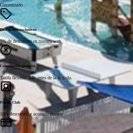
Garantizado
Descuentos exclusivos
5% de descuento en nuestra web
Cancelación gratuita
Tarifa flexible, 24h antes de la llegada.
Protur Club
10% descuento y acumula puntos