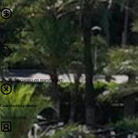
Más flexibilidad
Mejor precio online
Garantizado
Descuentos exclusivos
5% de descuento en nuestra web
Cancelación gratuita
Tarifa flexible, 24h antes de la llegada.