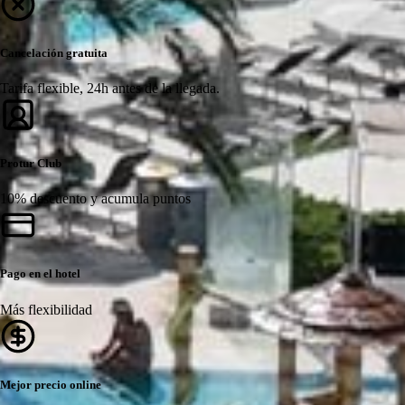
Cancelación gratuita
Tarifa flexible, 24h antes de la llegada.
Protur Club
10% descuento y acumula puntos
Pago en el hotel
Más flexibilidad
Mejor precio online