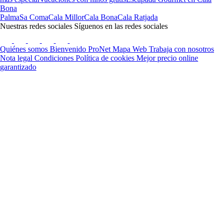
Bona
Palma
Sa Coma
Cala Millor
Cala Bona
Cala Ratjada
Nuestras redes sociales
Síguenos en las redes sociales
Quiénes somos
Bienvenido ProNet
Mapa Web
Trabaja con nosotros
Nota legal
Condiciones
Política de cookies
Mejor precio online
garantizado