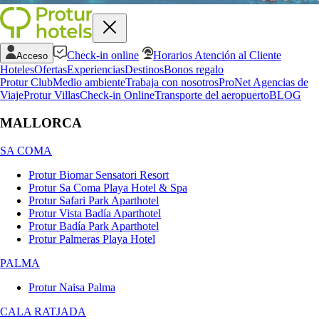
Check-in online
Horarios Atención al Cliente
Acceso
Hoteles
Ofertas
Experiencias
Destinos
Bonos regalo
Protur Club
Medio ambiente
Trabaja con nosotros
ProNet Agencias de
Viaje
Protur Villas
Check-in Online
Transporte del aeropuerto
BLOG
MALLORCA
SA COMA
Protur Biomar Sensatori Resort
Protur Sa Coma Playa Hotel & Spa
Protur Safari Park Aparthotel
Protur Vista Badía Aparthotel
Protur Badía Park Aparthotel
Protur Palmeras Playa Hotel
PALMA
Protur Naisa Palma
CALA RATJADA