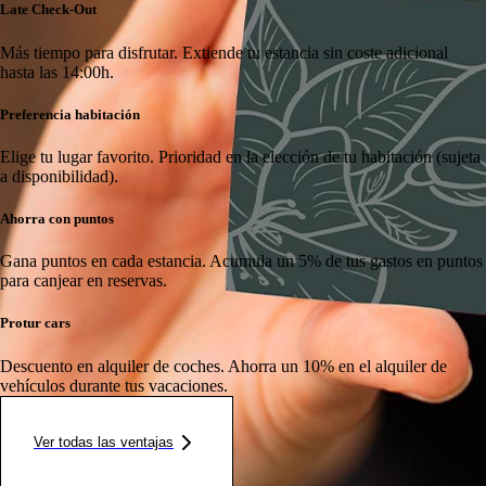
Late Check-Out
Más tiempo para disfrutar.
Extiende tu estancia sin coste adicional
hasta las 14:00h.
Preferencia habitación
Elige tu lugar favorito.
Prioridad en la elección de tu habitación (sujeta
a disponibilidad).
Ahorra con puntos
Gana puntos en cada estancia.
Acumula un 5% de tus gastos en puntos
para canjear en reservas.
Protur cars
Descuento en alquiler de coches.
Ahorra un 10% en el alquiler de
vehículos durante tus vacaciones.
Ver todas las ventajas