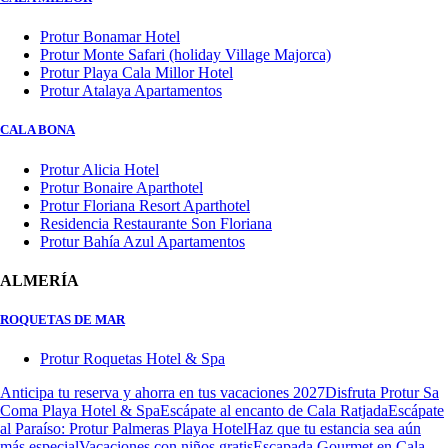
Protur Bonamar Hotel
Protur Monte Safari (holiday Village Majorca)
Protur Playa Cala Millor Hotel
Protur Atalaya Apartamentos
CALA BONA
Protur Alicia Hotel
Protur Bonaire Aparthotel
Protur Floriana Resort Aparthotel
Residencia Restaurante Son Floriana
Protur Bahía Azul Apartamentos
ALMERÍA
ROQUETAS DE MAR
Protur Roquetas Hotel & Spa
Anticipa tu reserva y ahorra en tus vacaciones 2027
Disfruta Protur Sa
Coma Playa Hotel & Spa
Escápate al encanto de Cala Ratjada
Escápate
al Paraíso: Protur Palmeras Playa Hotel
Haz que tu estancia sea aún
más especial
Vacaciones con niños gratis
Escapada Gourmet en Cala