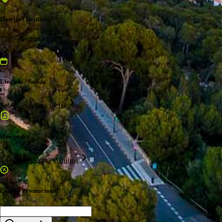
Hoteles / Destinos
Elige destino / hotel
Llegada / Salida
Selecciona una fecha
Huéspedes
1 Habitación – 2 Adultos
Código Promocional