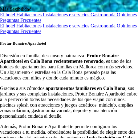
Más flexibilidad
El hotel
Habitaciones
Instalaciones e servicios
Gastronomía
Opiniones
Preguntas Frecuentes
El hotel
Habitaciones
Instalaciones e servicios
Gastronomía
Opiniones
Preguntas Frecuentes
Protur Bonaire Aparthotel
Diversión en familia, descanso y naturaleza.
Protur Bonaire
Aparthotel en Cala Bona recientemente renovado,
es uno de los
hoteles de apartamentos para familias en Mallorca con más servicios.
Un alojamiento 4 estrellas en la Cala Bona pensado para las
vacaciones con niños y donde cada minuto es mágico.
Gracias a sus cómodos
apartamentos familiares en Cala Bona
, sus
jardines y sus completas instalaciones, Protur Bonaire Aparthotel cubre
a la perfección todas las necesidades de los que viajan con niños:
piscinas splash con atracciones y juegos acuáticos, miniclub, amplias
zonas solárium, gastronomía variada, deporte y una atención
personalizada cuidada al detalle.
Además, Protur Bonaire Aparthotel te permite configurar tus
vacaciones a tu medida, ofreciéndote la posibilidad de elegir entre dos
opciones de alojamiento: solo alojamiento o
Todo Incluido en Cala