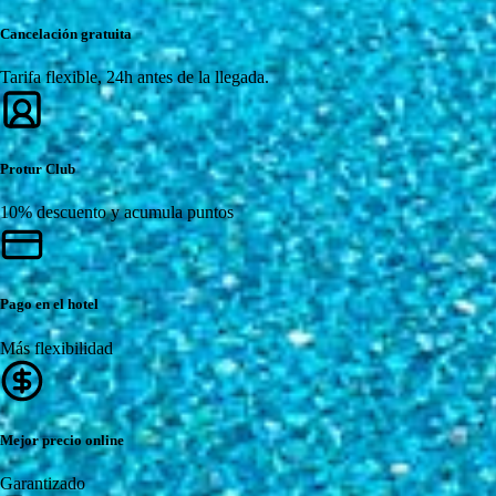
Cancelación gratuita
Tarifa flexible, 24h antes de la llegada.
Protur Club
10% descuento y acumula puntos
Pago en el hotel
Más flexibilidad
Mejor precio online
Garantizado