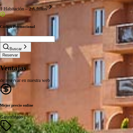
1 Habitación – 2 Adultos
Código Promocional
Buscar
Reservar
Ventajas
de reservar en nuestra web
Mejor precio online
Garantizado