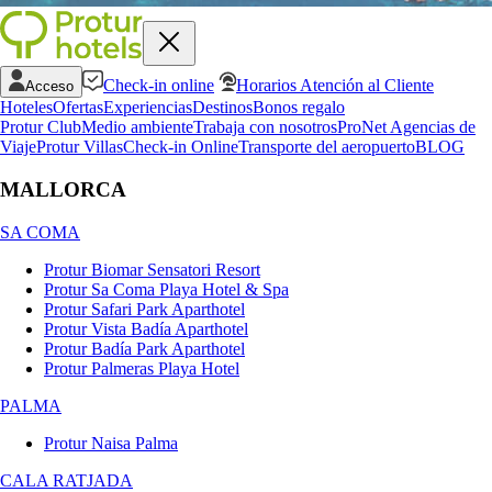
Check-in online
Horarios Atención al Cliente
Acceso
Hoteles
Ofertas
Experiencias
Destinos
Bonos regalo
Protur Club
Medio ambiente
Trabaja con nosotros
ProNet Agencias de
Viaje
Protur Villas
Check-in Online
Transporte del aeropuerto
BLOG
MALLORCA
SA COMA
Protur Biomar Sensatori Resort
Protur Sa Coma Playa Hotel & Spa
Protur Safari Park Aparthotel
Protur Vista Badía Aparthotel
Protur Badía Park Aparthotel
Protur Palmeras Playa Hotel
PALMA
Protur Naisa Palma
CALA RATJADA