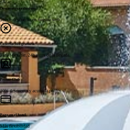
Descuentos exclusivos
5% de descuento en nuestra web
Cancelación gratuita
Tarifa flexible, 24h antes de la llegada.
Protur Club
10% descuento y acumula puntos
Pago en el hotel
Más flexibilidad