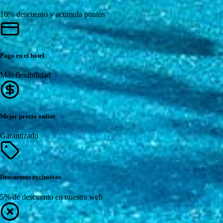
10% descuento y acumula puntos
Pago en el hotel
Más flexibilidad
Mejor precio online
Garantizado
Descuentos exclusivos
5% de descuento en nuestra web