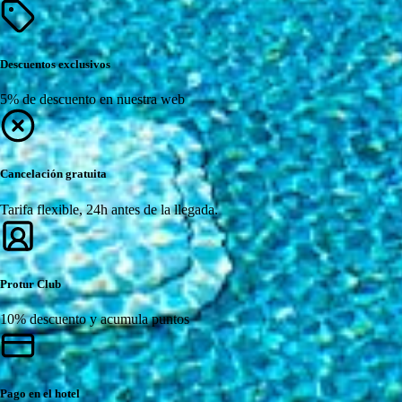
Descuentos exclusivos
5% de descuento en nuestra web
Cancelación gratuita
Tarifa flexible, 24h antes de la llegada.
Protur Club
10% descuento y acumula puntos
Pago en el hotel