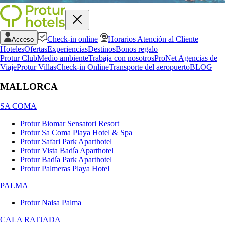
Check-in online
Horarios Atención al Cliente
Acceso
Hoteles
Ofertas
Experiencias
Destinos
Bonos regalo
Protur Club
Medio ambiente
Trabaja con nosotros
ProNet Agencias de
Viaje
Protur Villas
Check-in Online
Transporte del aeropuerto
BLOG
MALLORCA
SA COMA
Protur Biomar Sensatori Resort
Protur Sa Coma Playa Hotel & Spa
Protur Safari Park Aparthotel
Protur Vista Badía Aparthotel
Protur Badía Park Aparthotel
Protur Palmeras Playa Hotel
PALMA
Protur Naisa Palma
CALA RATJADA