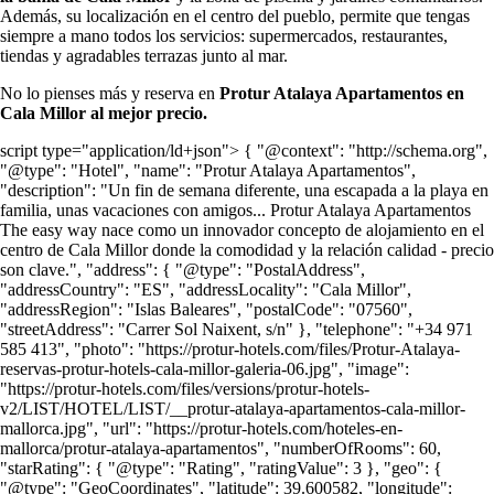
Además, su localización en el centro del pueblo, permite que tengas
siempre a mano todos los servicios: supermercados, restaurantes,
tiendas y agradables terrazas junto al mar.
No lo pienses más y reserva en
Protur Atalaya Apartamentos en
Cala Millor al mejor precio.
script type="application/ld+json"> { "@context": "http://schema.org",
"@type": "Hotel", "name": "Protur Atalaya Apartamentos",
"description": "Un fin de semana diferente, una escapada a la playa en
familia, unas vacaciones con amigos... Protur Atalaya Apartamentos
The easy way nace como un innovador concepto de alojamiento en el
centro de Cala Millor donde la comodidad y la relación calidad - precio
son clave.", "address": { "@type": "PostalAddress",
"addressCountry": "ES", "addressLocality": "Cala Millor",
"addressRegion": "Islas Baleares", "postalCode": "07560",
"streetAddress": "Carrer Sol Naixent, s/n" }, "telephone": "+34 971
585 413", "photo": "https://protur-hotels.com/files/Protur-Atalaya-
reservas-protur-hotels-cala-millor-galeria-06.jpg", "image":
"https://protur-hotels.com/files/versions/protur-hotels-
v2/LIST/HOTEL/LIST/__protur-atalaya-apartamentos-cala-millor-
mallorca.jpg", "url": "https://protur-hotels.com/hoteles-en-
mallorca/protur-atalaya-apartamentos", "numberOfRooms": 60,
"starRating": { "@type": "Rating", "ratingValue": 3 }, "geo": {
"@type": "GeoCoordinates", "latitude": 39.600582, "longitude":