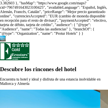
3.382603 }, "hasMap": "https://www.google.com/maps?
cid=7967491643023100425", "availableLanguage": "Español, Inglés,
Alemán, Francés, Catalán", "priceRange": "Mejor precio garantizado
online", "currenciesAccepted": "EUR (cambio de moneda disponible
en recepción para el resto de divisas)", "paymentAccepted": "efectivo,
tarjeta de débito, tarjeta de crédito", "audience": { "@type":
"Audience", "name": "Todas las audiencias" }, "branchOf": {
"@type": "Organization", "name": "Protur Hotels" } }
Descubre los rincones del hotel
Encuentra tu hotel y ideal y disfruta de una estancia inolvidable en
Mallorca y Almería