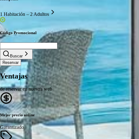
1 Habitación – 2 Adultos
Código Promocional
Buscar
Reservar
Ventajas
de reservar en nuestra web
Mejor precio online
Garantizado