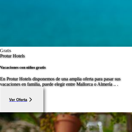
Gratis
Protur Hotels
Vacaciones con niños gratis
En Protur Hotels disponemos de una amplia oferta para pasar sus
vacaciones en familia, puede elegir entre Mallorca o Almería .. .
Ver Oferta