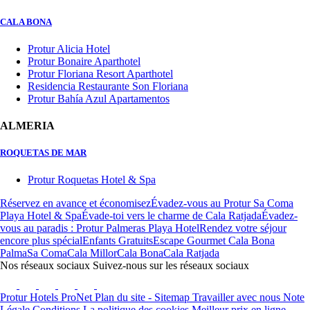
CALA BONA
Protur Alicia Hotel
Protur Bonaire Aparthotel
Protur Floriana Resort Aparthotel
Residencia Restaurante Son Floriana
Protur Bahía Azul Apartamentos
ALMERIA
ROQUETAS DE MAR
Protur Roquetas Hotel & Spa
Réservez en avance et économisez
Évadez-vous au Protur Sa Coma
Playa Hotel & Spa
Évade-toi vers le charme de Cala Ratjada
Évadez-
vous au paradis : Protur Palmeras Playa Hotel
Rendez votre séjour
encore plus spécial
Enfants Gratuits
Escape Gourmet Cala Bona
Palma
Sa Coma
Cala Millor
Cala Bona
Cala Ratjada
Nos réseaux sociaux
Suivez-nous sur les réseaux sociaux
Protur Hotels
ProNet
Plan du site - Sitemap
Travailler avec nous
Note
Légale
Conditions
La politique des cookies
Meilleur prix en ligne