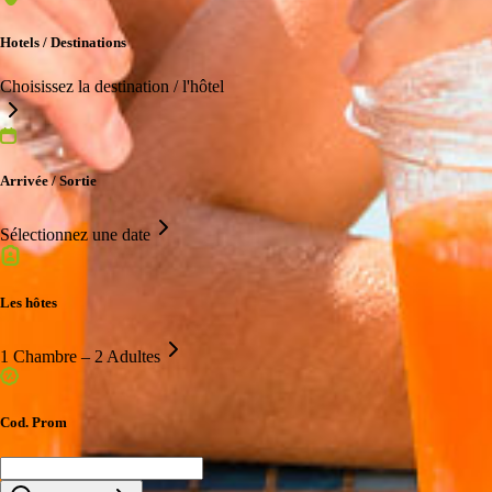
Hotels / Destinations
Choisissez la destination / l'hôtel
Arrivée / Sortie
Sélectionnez une date
Les hôtes
1 Chambre – 2 Adultes
Cod. Prom