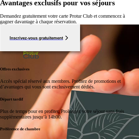
Avantages exclusifs pour vos séjours
Demandez gratuitement votre carte Protur Club et commencez à
gagner davantage à chaque réservation.
Inscrivez-vous gratuitement
Offres exclusives
Accès spécial réservé aux membres.
Profitez de promotions et
d’avantages qui vous sont exclusivement dédiés.
Départ tardif
Plus de temps pour en profiter.
Prolongez votre séjour sans frais
supplémentaires jusqu’à 14h00.
Préférence de chambre