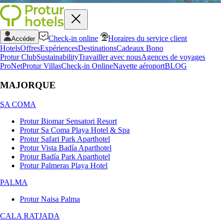
Check-in online
Horaires du service client
Accéder
Hotels
Offres
Expériences
Destinations
Cadeaux Bono
Protur Club
Sustainability
Travailler avec nous
Agences de voyages
ProNet
Protur Villas
Check-in Online
Navette aéroport
BLOG
MAJORQUE
SA COMA
Protur Biomar Sensatori Resort
Protur Sa Coma Playa Hotel & Spa
Protur Safari Park Aparthotel
Protur Vista Badía Aparthotel
Protur Badía Park Aparthotel
Protur Palmeras Playa Hotel
PALMA
Protur Naisa Palma
CALA RATJADA