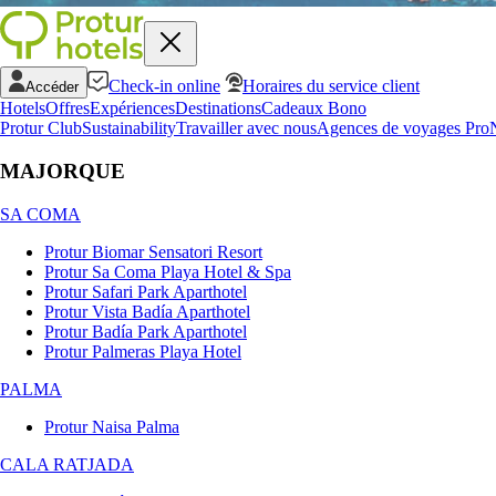
Check-in online
Horaires du service client
Accéder
Hotels
Offres
Expériences
Destinations
Cadeaux Bono
Protur Club
Sustainability
Travailler avec nous
Agences de voyages Pro
MAJORQUE
SA COMA
Protur Biomar Sensatori Resort
Protur Sa Coma Playa Hotel & Spa
Protur Safari Park Aparthotel
Protur Vista Badía Aparthotel
Protur Badía Park Aparthotel
Protur Palmeras Playa Hotel
PALMA
Protur Naisa Palma
CALA RATJADA