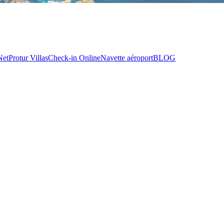
Net
Protur Villas
Check-in Online
Navette aéroport
BLOG