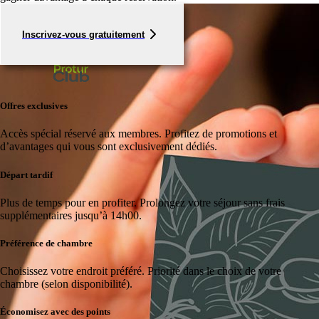
Inscrivez-vous gratuitement
Offres exclusives
Accès spécial réservé aux membres.
Profitez de promotions et
d’avantages qui vous sont exclusivement dédiés.
Départ tardif
Plus de temps pour en profiter.
Prolongez votre séjour sans frais
supplémentaires jusqu’à 14h00.
Préférence de chambre
Choisissez votre endroit préféré.
Priorité dans le choix de votre
chambre (selon disponibilité).
Économisez avec des points