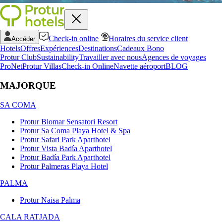
Check-in online
Horaires du service client
Accéder
Hotels
Offres
Expériences
Destinations
Cadeaux Bono
Protur Club
Sustainability
Travailler avec nous
Agences de voyages
ProNet
Protur Villas
Check-in Online
Navette aéroport
BLOG
MAJORQUE
SA COMA
Protur Biomar Sensatori Resort
Protur Sa Coma Playa Hotel & Spa
Protur Safari Park Aparthotel
Protur Vista Badía Aparthotel
Protur Badía Park Aparthotel
Protur Palmeras Playa Hotel
PALMA
Protur Naisa Palma
CALA RATJADA