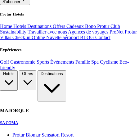
S'abonner
Protur Hotels
Home
Hotels
Destinations
Offers
Cadeaux Bono
Protur Club
Sustainability
Travailler avec nous
Agences de voyages ProNet
Protur
Villas
Check-in Online
Navette aéroport
BLOG
Contact
Expériences
Golf
Gastronomie
Sports
Événements
Famille
Spa
Cyclisme
Eco-
friendly
Hotels
Offres
Destinations
MAJORQUE
SA COMA
Protur Biomar Sensatori Resort