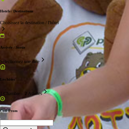
Hotels / Destinations
Choisissez la destination / l'hôtel
Arrivée / Sortie
Sélectionnez une date
Les hôtes
1 Chambre – 2 Adultes
Cod. Prom