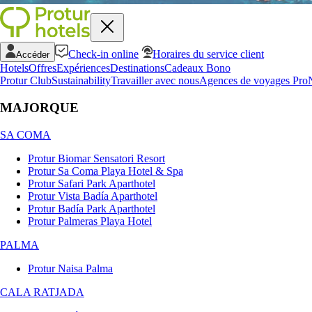
Check-in online
Horaires du service client
Accéder
Hotels
Offres
Expériences
Destinations
Cadeaux Bono
Protur Club
Sustainability
Travailler avec nous
Agences de voyages Pro
MAJORQUE
SA COMA
Protur Biomar Sensatori Resort
Protur Sa Coma Playa Hotel & Spa
Protur Safari Park Aparthotel
Protur Vista Badía Aparthotel
Protur Badía Park Aparthotel
Protur Palmeras Playa Hotel
PALMA
Protur Naisa Palma
CALA RATJADA