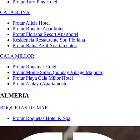
Protur Turó Pins Hotel
CALA BONA
Protur Alicia Hotel
Protur Bonaire Aparthotel
Protur Floriana Resort Aparthotel
Residencia Restaurante Son Floriana
Protur Bahía Azul Apartamentos
CALA MILLOR
Protur Bonamar Hotel
Protur Monte Safari (holiday Village Majorca)
Protur Playa Cala Millor Hotel
Protur Atalaya Apartamentos
ALMERIA
ROQUETAS DE MAR
Protur Roquetas Hotel & Spa