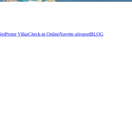
Net
Protur Villas
Check-in Online
Navette aéroport
BLOG