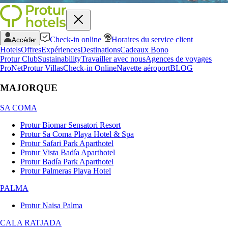
Check-in online
Horaires du service client
Accéder
Hotels
Offres
Expériences
Destinations
Cadeaux Bono
Protur Club
Sustainability
Travailler avec nous
Agences de voyages
ProNet
Protur Villas
Check-in Online
Navette aéroport
BLOG
MAJORQUE
SA COMA
Protur Biomar Sensatori Resort
Protur Sa Coma Playa Hotel & Spa
Protur Safari Park Aparthotel
Protur Vista Badía Aparthotel
Protur Badía Park Aparthotel
Protur Palmeras Playa Hotel
PALMA
Protur Naisa Palma
CALA RATJADA