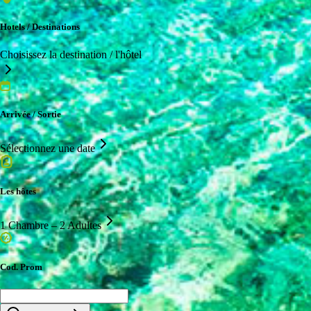
Hotels / Destinations
Choisissez la destination / l'hôtel
Arrivée / Sortie
Sélectionnez une date
Les hôtes
1 Chambre – 2 Adultes
Cod. Prom