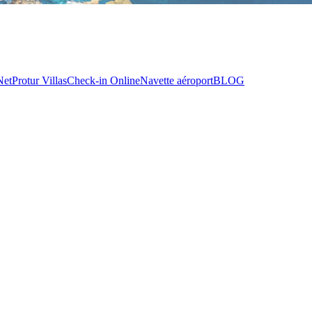
Net
Protur Villas
Check-in Online
Navette aéroport
BLOG