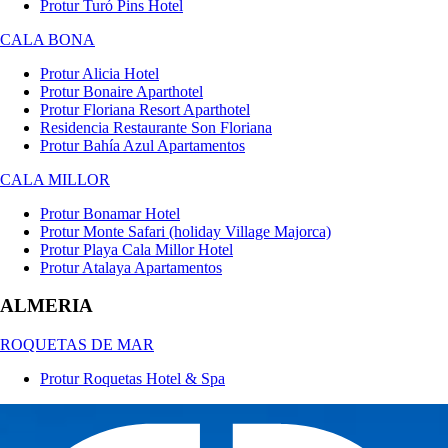
Protur Turó Pins Hotel
CALA BONA
Protur Alicia Hotel
Protur Bonaire Aparthotel
Protur Floriana Resort Aparthotel
Residencia Restaurante Son Floriana
Protur Bahía Azul Apartamentos
CALA MILLOR
Protur Bonamar Hotel
Protur Monte Safari (holiday Village Majorca)
Protur Playa Cala Millor Hotel
Protur Atalaya Apartamentos
ALMERIA
ROQUETAS DE MAR
Protur Roquetas Hotel & Spa