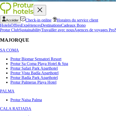
Check-in online
Horaires du service client
Accéder
Hotels
Offres
Expériences
Destinations
Cadeaux Bono
Protur Club
Sustainability
Travailler avec nous
Agences de voyages Pro
MAJORQUE
SA COMA
Protur Biomar Sensatori Resort
Protur Sa Coma Playa Hotel & Spa
Protur Safari Park Aparthotel
Protur Vista Badía Aparthotel
Protur Badía Park Aparthotel
Protur Palmeras Playa Hotel
PALMA
Protur Naisa Palma
CALA RATJADA