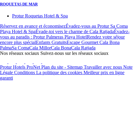
ROQUETAS DE MAR
Protur Roquetas Hotel & Spa
Réservez en avance et économisez
Évadez-vous au Protur Sa Coma
Playa Hotel & Spa
Évade-toi vers le charme de Cala Ratjada
Évadez-
vous au paradis : Protur Palmeras Playa Hotel
Rendez votre séjour
encore plus spécial
Enfants Gratuits
Escape Gourmet Cala Bona
Palma
Sa Coma
Cala Millor
Cala Bona
Cala Ratjada
Nos réseaux sociaux
Suivez-nous sur les réseaux sociaux
Protur Hotels
ProNet
Plan du site - Sitemap
Travailler avec nous
Note
Légale
Conditions
La politique des cookies
Meilleur prix en ligne
garanti