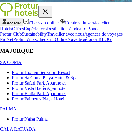
Check-in online
Horaires du service client
Accéder
Hotels
Offres
Expériences
Destinations
Cadeaux Bono
Protur Club
Sustainability
Travailler avec nous
Agences de voyages
ProNet
Protur Villas
Check-in Online
Navette aéroport
BLOG
MAJORQUE
SA COMA
Protur Biomar Sensatori Resort
Protur Sa Coma Playa Hotel & Spa
Protur Safari Park Aparthotel
Protur Vista Badía Aparthotel
Protur Badía Park Aparthotel
Protur Palmeras Playa Hotel
PALMA
Protur Naisa Palma
CALA RATJADA