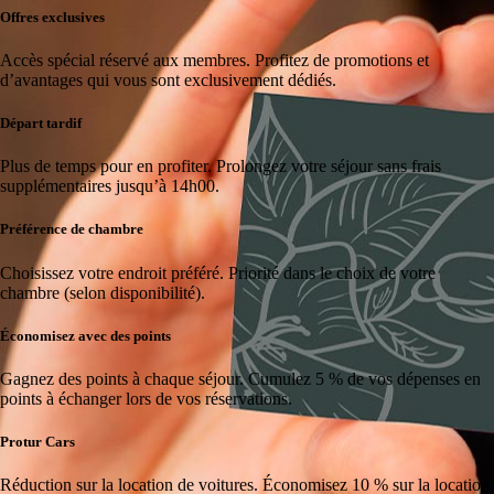
Offres exclusives
Accès spécial réservé aux membres.
Profitez de promotions et
d’avantages qui vous sont exclusivement dédiés.
Départ tardif
Plus de temps pour en profiter.
Prolongez votre séjour sans frais
supplémentaires jusqu’à 14h00.
Préférence de chambre
Choisissez votre endroit préféré.
Priorité dans le choix de votre
chambre (selon disponibilité).
Économisez avec des points
Gagnez des points à chaque séjour.
Cumulez 5 % de vos dépenses en
points à échanger lors de vos réservations.
Protur Cars
Réduction sur la location de voitures.
Économisez 10 % sur la location