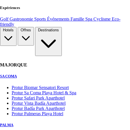
Expériences
Golf
Gastronomie
Sports
Événements
Famille
Spa
Cyclisme
Eco-
friendly
Hotels
Offres
Destinations
MAJORQUE
SA COMA
Protur Biomar Sensatori Resort
Protur Sa Coma Playa Hotel & Spa
Protur Safari Park Aparthotel
Protur Vista Badía Aparthotel
Protur Badía Park Aparthotel
Protur Palmeras Playa Hotel
PALMA