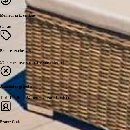
Meilleur prix en ligne
Garanti
Remises exclusives
5% de remise sur notre site internet
Annulation gratuite
Tarif flexible, 24 heures avant l'arrivée.
Protur Club