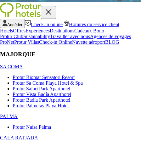
Check-in online
Horaires du service client
Accéder
Hotels
Offres
Expériences
Destinations
Cadeaux Bono
Protur Club
Sustainability
Travailler avec nous
Agences de voyages
ProNet
Protur Villas
Check-in Online
Navette aéroport
BLOG
MAJORQUE
SA COMA
Protur Biomar Sensatori Resort
Protur Sa Coma Playa Hotel & Spa
Protur Safari Park Aparthotel
Protur Vista Badía Aparthotel
Protur Badía Park Aparthotel
Protur Palmeras Playa Hotel
PALMA
Protur Naisa Palma
CALA RATJADA