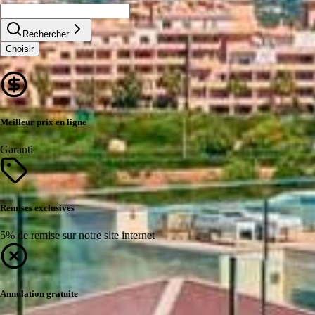
Rechercher
Choisir
Meilleur prix en ligne
Garanti
Remises exclusives
5% de remise sur notre site internet
Annulation gratuite