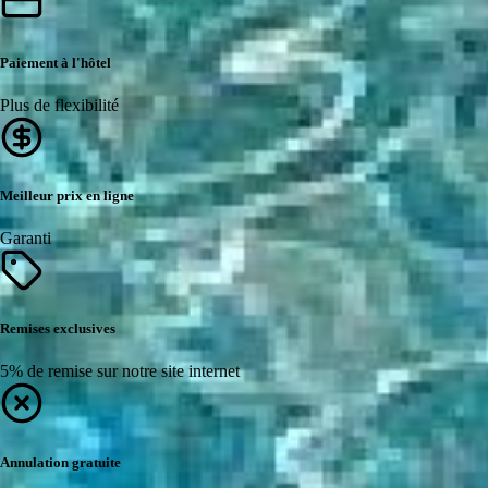
Paiement à l'hôtel
Plus de flexibilité
Meilleur prix en ligne
Garanti
Remises exclusives
5% de remise sur notre site internet
Annulation gratuite