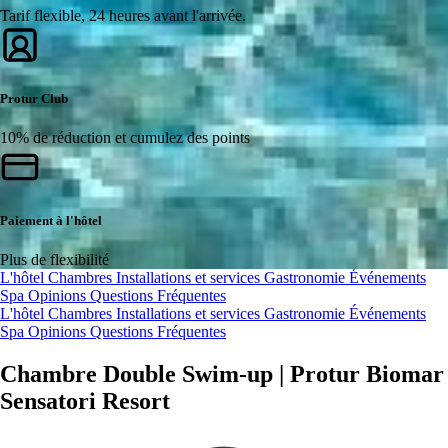
Tarif flexible, 24 heures avant l'arrivée.
Protur Club
10% de réduction et cumulez des points
Paiement à l'hôtel
Plus de flexibilité
L'hôtel
Chambres
Installations et services
Gastronomie
Événements
Spa
Opinions
Questions Fréquentes
L'hôtel
Chambres
Installations et services
Gastronomie
Événements
Spa
Opinions
Questions Fréquentes
Chambre Double Swim-up | Protur Biomar
Sensatori Resort