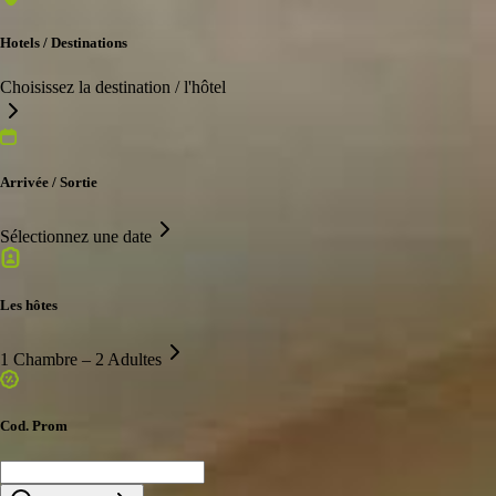
Hotels / Destinations
Choisissez la destination / l'hôtel
Arrivée / Sortie
Sélectionnez une date
Les hôtes
1 Chambre – 2 Adultes
Cod. Prom