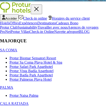
Check-in online
Horaires du service client
Accéder
Hotels
Offres
Expériences
Destinations
Cadeaux Bono
Protur Club
Sustainability
Travailler avec nous
Agences de voyages
ProNet
Protur Villas
Check-in Online
Navette aéroport
BLOG
MAJORQUE
SA COMA
Protur Biomar Sensatori Resort
Protur Sa Coma Playa Hotel & Spa
Protur Safari Park Aparthotel
Protur Vista Badía Aparthotel
Protur Badía Park Aparthotel
Protur Palmeras Playa Hotel
PALMA
Protur Naisa Palma
CALA RATJADA