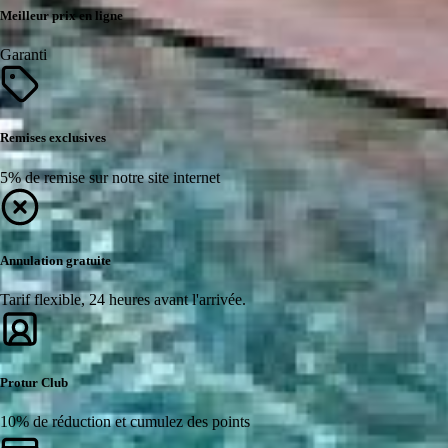
Meilleur prix en ligne
Garanti
Remises exclusives
5% de remise sur notre site internet
Annulation gratuite
Tarif flexible, 24 heures avant l'arrivée.
Protur Club
10% de réduction et cumulez des points