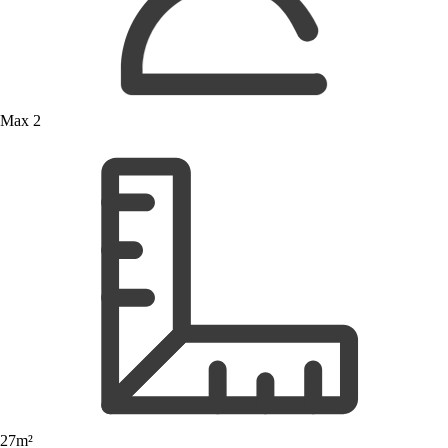
Max 2
27m²