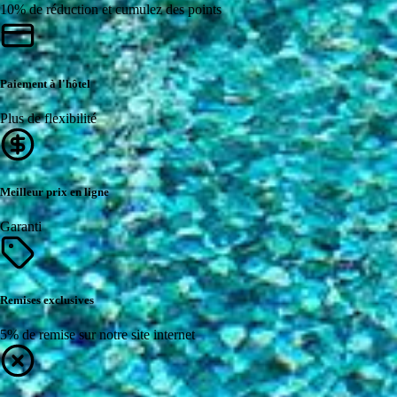
10% de réduction et cumulez des points
Paiement à l'hôtel
Plus de flexibilité
Meilleur prix en ligne
Garanti
Remises exclusives
5% de remise sur notre site internet