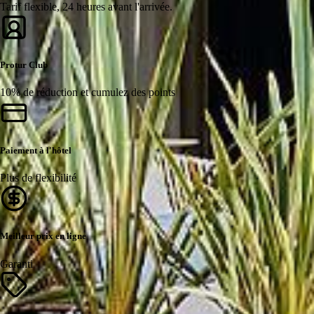
Tarif flexible, 24 heures avant l'arrivée.
Protur Club
10% de réduction et cumulez des points
Paiement à l'hôtel
Plus de flexibilité
Meilleur prix en ligne
Garanti