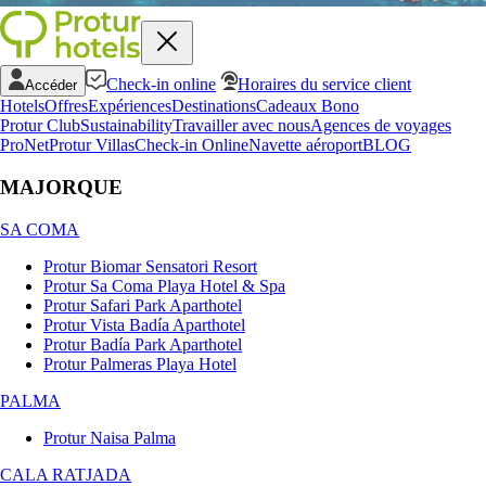
Check-in online
Horaires du service client
Accéder
Hotels
Offres
Expériences
Destinations
Cadeaux Bono
Protur Club
Sustainability
Travailler avec nous
Agences de voyages
ProNet
Protur Villas
Check-in Online
Navette aéroport
BLOG
MAJORQUE
SA COMA
Protur Biomar Sensatori Resort
Protur Sa Coma Playa Hotel & Spa
Protur Safari Park Aparthotel
Protur Vista Badía Aparthotel
Protur Badía Park Aparthotel
Protur Palmeras Playa Hotel
PALMA
Protur Naisa Palma
CALA RATJADA