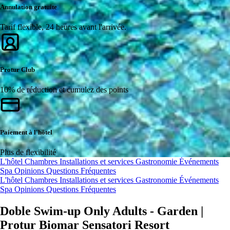
Annulation gratuite
Tarif flexible, 24 heures avant l'arrivée.
Protur Club
10% de réduction et cumulez des points
Paiement à l'hôtel
Plus de flexibilité
L'hôtel
Chambres
Installations et services
Gastronomie
Événements
Spa
Opinions
Questions Fréquentes
L'hôtel
Chambres
Installations et services
Gastronomie
Événements
Spa
Opinions
Questions Fréquentes
Doble Swim-up Only Adults - Garden |
Protur Biomar Sensatori Resort