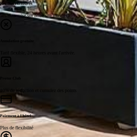
Remises exclusives
5% de remise sur notre site internet
Annulation gratuite
Tarif flexible, 24 heures avant l'arrivée.
Protur Club
10% de réduction et cumulez des points
Paiement à l'hôtel
Plus de flexibilité