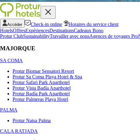
Check-in online
Horaires du service client
Accéder
Hotels
Offres
Expériences
Destinations
Cadeaux Bono
Protur Club
Sustainability
Travailler avec nous
Agences de voyages Pro
MAJORQUE
SA COMA
Protur Biomar Sensatori Resort
Protur Sa Coma Playa Hotel & Spa
Protur Safari Park Aparthotel
Protur Vista Badía Aparthotel
Protur Badía Park Aparthotel
Protur Palmeras Playa Hotel
PALMA
Protur Naisa Palma
CALA RATJADA