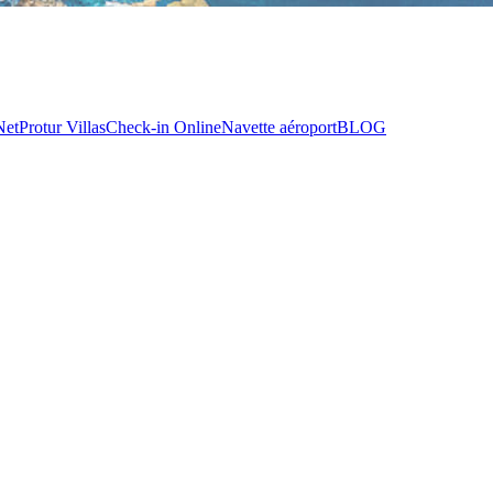
Net
Protur Villas
Check-in Online
Navette aéroport
BLOG