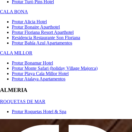
Protur Turó Pins Hotel
CALA BONA
Protur Alicia Hotel
Protur Bonaire Aparthotel
Protur Floriana Resort Aparthotel
Residencia Restaurante Son Floriana
Protur Bahía Azul Apartamentos
CALA MILLOR
Protur Bonamar Hotel
Protur Monte Safari (holiday Village Majorca)
Protur Playa Cala Millor Hotel
Protur Atalaya Apartamentos
ALMERIA
ROQUETAS DE MAR
Protur Roquetas Hotel & Spa