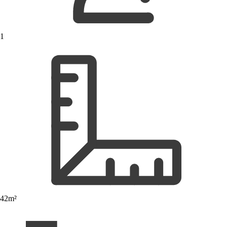
1
42m²