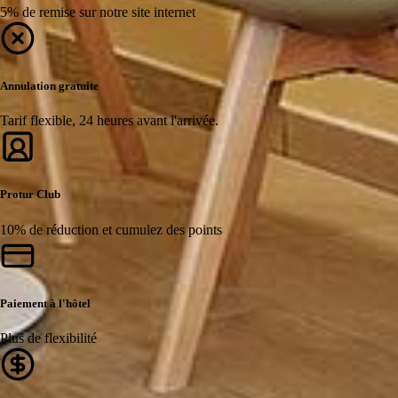
5% de remise sur notre site internet
Annulation gratuite
Tarif flexible, 24 heures avant l'arrivée.
Protur Club
10% de réduction et cumulez des points
Paiement à l'hôtel
Plus de flexibilité