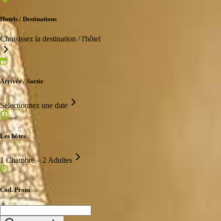
Hotels / Destinations
Choisissez la destination / l'hôtel
Arrivée / Sortie
Sélectionnez une date
Les hôtes
1 Chambre – 2 Adultes
Cod. Prom