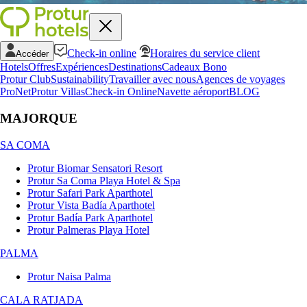
Check-in online
Horaires du service client
Accéder
Hotels
Offres
Expériences
Destinations
Cadeaux Bono
Protur Club
Sustainability
Travailler avec nous
Agences de voyages
ProNet
Protur Villas
Check-in Online
Navette aéroport
BLOG
MAJORQUE
SA COMA
Protur Biomar Sensatori Resort
Protur Sa Coma Playa Hotel & Spa
Protur Safari Park Aparthotel
Protur Vista Badía Aparthotel
Protur Badía Park Aparthotel
Protur Palmeras Playa Hotel
PALMA
Protur Naisa Palma
CALA RATJADA