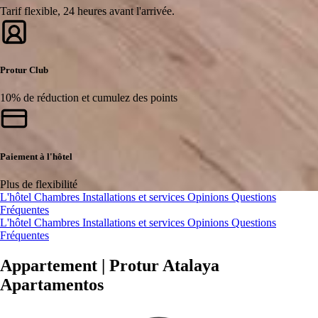
Tarif flexible, 24 heures avant l'arrivée.
Protur Club
10% de réduction et cumulez des points
Paiement à l'hôtel
Plus de flexibilité
L'hôtel
Chambres
Installations et services
Opinions
Questions
Fréquentes
L'hôtel
Chambres
Installations et services
Opinions
Questions
Fréquentes
Appartement | Protur Atalaya
Apartamentos