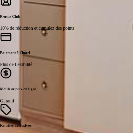
Protur Club
10% de réduction et cumulez des points
Paiement à l'hôtel
Plus de flexibilité
Meilleur prix en ligne
Garanti
Remises exclusives