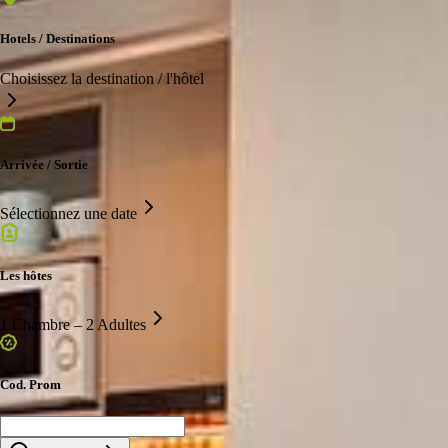
Hotels / Destinations
Choisissez la destination / l'hôtel
Arrivée / Sortie
Sélectionnez une date
Les hôtes
1 Chambre – 2 Adultes
Cod. Prom