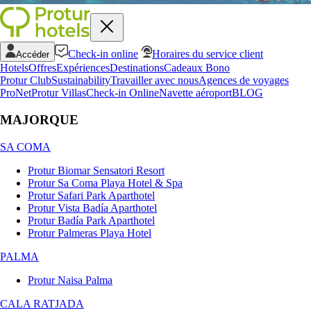
Check-in online
Horaires du service client
Accéder
Hotels
Offres
Expériences
Destinations
Cadeaux Bono
Protur Club
Sustainability
Travailler avec nous
Agences de voyages
ProNet
Protur Villas
Check-in Online
Navette aéroport
BLOG
MAJORQUE
SA COMA
Protur Biomar Sensatori Resort
Protur Sa Coma Playa Hotel & Spa
Protur Safari Park Aparthotel
Protur Vista Badía Aparthotel
Protur Badía Park Aparthotel
Protur Palmeras Playa Hotel
PALMA
Protur Naisa Palma
CALA RATJADA