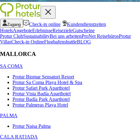
Check-in online
Kundendienstzeiten
Zugang
Hotels
Angebote
Erlebnisse
Reiseziele
Gutscheine
Protur Club
Sustainability
Bei uns arbeiten
ProNet Reisebüros
Protur
Villas
Check-in Online
Flughafenshuttle
BLOG
MALLORCA
SA COMA
Protur Biomar Sensatori Resort
Protur Sa Coma Playa Hotel & Spa
Protur Safari Park Aparthotel
Protur Vista Badía Aparthotel
Protur Badía Park Aparthotel
Protur Palmeras Playa Hotel
PALMA
Protur Naisa Palma
CALA RATJADA