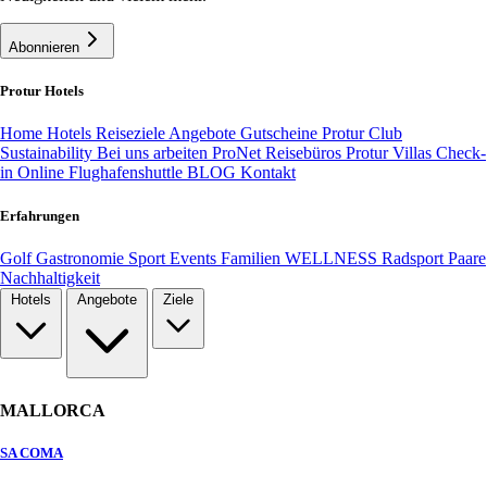
Abonnieren
Protur Hotels
Home
Hotels
Reiseziele
Angebote
Gutscheine
Protur Club
Sustainability
Bei uns arbeiten
ProNet Reisebüros
Protur Villas
Check-
in Online
Flughafenshuttle
BLOG
Kontakt
Erfahrungen
Golf
Gastronomie
Sport
Events
Familien
WELLNESS
Radsport
Paare
Nachhaltigkeit
Hotels
Angebote
Ziele
MALLORCA
SA COMA