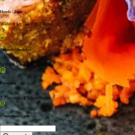
Hotels / Ziele
Wählen Sie das Ziel / Hotel
Ankunft / Ausfahrt
Wählen Sie ein Datum aus
Personen
1 Zimmer – 2 Erwachsene
Promotions-Code