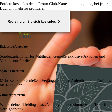
Fordere kostenlos deine Protur Club-Karte an und beginne, bei jeder
Buchung mehr zu profitieren.
Registrieren Sie sich kostenlos
Exklusive Angebote
Sonderzugang nur für Mitglieder. Genieße exklusive Aktionen und
Vorteile nur für dich.
Später Check-out
Mehr Zeit zum Genießen. Verlängere deinen Aufenthalt ohne Aufpreis
bis 14:00 Uhr.
Zimmerpräferenz
Wähle deinen Lieblingsplatz. Vorrang bei der Zimmerwahl (je nach
Verfügbarkeit).