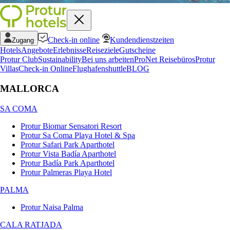
Check-in online
Kundendienstzeiten
Zugang
Hotels
Angebote
Erlebnisse
Reiseziele
Gutscheine
Protur Club
Sustainability
Bei uns arbeiten
ProNet Reisebüros
Protur
Villas
Check-in Online
Flughafenshuttle
BLOG
MALLORCA
SA COMA
Protur Biomar Sensatori Resort
Protur Sa Coma Playa Hotel & Spa
Protur Safari Park Aparthotel
Protur Vista Badía Aparthotel
Protur Badía Park Aparthotel
Protur Palmeras Playa Hotel
PALMA
Protur Naisa Palma
CALA RATJADA