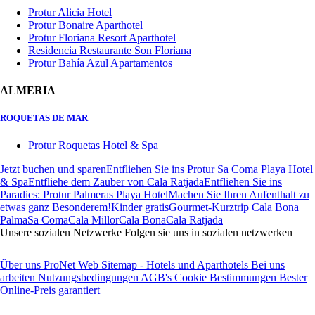
Protur Alicia Hotel
Protur Bonaire Aparthotel
Protur Floriana Resort Aparthotel
Residencia Restaurante Son Floriana
Protur Bahía Azul Apartamentos
ALMERIA
ROQUETAS DE MAR
Protur Roquetas Hotel & Spa
Jetzt buchen und sparen
Entfliehen Sie ins Protur Sa Coma Playa Hotel
& Spa
Entfliehe dem Zauber von Cala Ratjada
Entfliehen Sie ins
Paradies: Protur Palmeras Playa Hotel
Machen Sie Ihren Aufenthalt zu
etwas ganz Besonderem!
Kinder gratis
Gourmet-Kurztrip Cala Bona
Palma
Sa Coma
Cala Millor
Cala Bona
Cala Ratjada
Unsere sozialen Netzwerke
Folgen sie uns in sozialen netzwerken
Über uns
ProNet
Web Sitemap - Hotels und Aparthotels
Bei uns
arbeiten
Nutzungsbedingungen
AGB's
Cookie Bestimmungen
Bester
Online-Preis garantiert