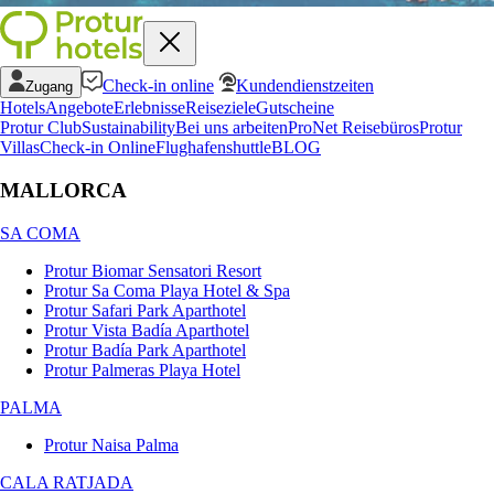
Check-in online
Kundendienstzeiten
Zugang
Hotels
Angebote
Erlebnisse
Reiseziele
Gutscheine
Protur Club
Sustainability
Bei uns arbeiten
ProNet Reisebüros
Protur
Villas
Check-in Online
Flughafenshuttle
BLOG
MALLORCA
SA COMA
Protur Biomar Sensatori Resort
Protur Sa Coma Playa Hotel & Spa
Protur Safari Park Aparthotel
Protur Vista Badía Aparthotel
Protur Badía Park Aparthotel
Protur Palmeras Playa Hotel
PALMA
Protur Naisa Palma
CALA RATJADA