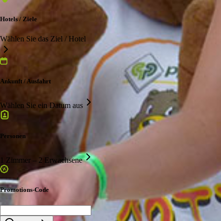
Hotels / Ziele
Wählen Sie das Ziel / Hotel
Ankunft / Ausfahrt
Wählen Sie ein Datum aus
Personen
1 Zimmer – 2 Erwachsene
Promotions-Code