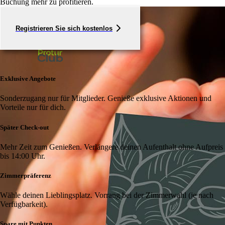
Buchung mehr zu profitieren.
Registrieren Sie sich kostenlos
Exklusive Angebote
Sonderzugang nur für Mitglieder. Genieße exklusive Aktionen und
Vorteile nur für dich.
Später Check-out
Mehr Zeit zum Genießen. Verlängere deinen Aufenthalt ohne Aufpreis
bis 14:00 Uhr.
Zimmerpräferenz
Wähle deinen Lieblingsplatz. Vorrang bei der Zimmerwahl (je nach
Verfügbarkeit).
Spare mit Punkten