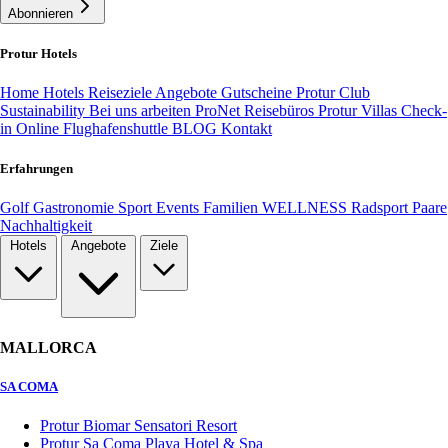
Abonnieren
Protur Hotels
Home
Hotels
Reiseziele
Angebote
Gutscheine
Protur Club
Sustainability
Bei uns arbeiten
ProNet Reisebüros
Protur Villas
Check-
in Online
Flughafenshuttle
BLOG
Kontakt
Erfahrungen
Golf
Gastronomie
Sport
Events
Familien
WELLNESS
Radsport
Paare
Nachhaltigkeit
Hotels
Angebote
Ziele
MALLORCA
SA COMA
Protur Biomar Sensatori Resort
Protur Sa Coma Playa Hotel & Spa