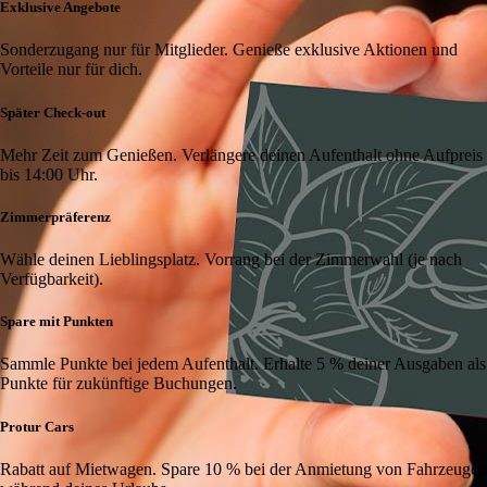
Exklusive Angebote
Sonderzugang nur für Mitglieder. Genieße exklusive Aktionen und
Vorteile nur für dich.
Später Check-out
Mehr Zeit zum Genießen. Verlängere deinen Aufenthalt ohne Aufpreis
bis 14:00 Uhr.
Zimmerpräferenz
Wähle deinen Lieblingsplatz. Vorrang bei der Zimmerwahl (je nach
Verfügbarkeit).
Spare mit Punkten
Sammle Punkte bei jedem Aufenthalt. Erhalte 5 % deiner Ausgaben als
Punkte für zukünftige Buchungen.
Protur Cars
Rabatt auf Mietwagen. Spare 10 % bei der Anmietung von Fahrzeugen