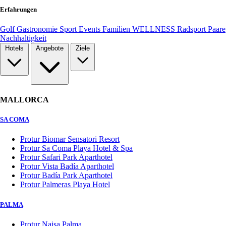
Erfahrungen
Golf
Gastronomie
Sport
Events
Familien
WELLNESS
Radsport
Paare
Nachhaltigkeit
Hotels
Angebote
Ziele
MALLORCA
SA COMA
Protur Biomar Sensatori Resort
Protur Sa Coma Playa Hotel & Spa
Protur Safari Park Aparthotel
Protur Vista Badía Aparthotel
Protur Badía Park Aparthotel
Protur Palmeras Playa Hotel
PALMA
Protur Naisa Palma