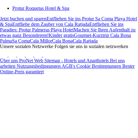
Protur Roquetas Hotel & Spa
Jetzt buchen und sparen
Entfliehen Sie ins Protur Sa Coma Playa Hotel
& Spa
Entfliehe dem Zauber von Cala Ratjada
Entfliehen Sie ins
Paradies: Protur Palmeras Playa Hotel
Machen Sie Ihren Aufenthalt zu
etwas ganz Besonderem!
Kinder gratis
Gourmet-Kurztrip Cala Bona
Palma
Sa Coma
Cala Millor
Cala Bona
Cala Ratjada
Unsere sozialen Netzwerke
Folgen sie uns in sozialen netzwerken
Über uns
ProNet
Web Sitemap - Hotels und Aparthotels
Bei uns
arbeiten
Nutzungsbedingungen
AGB's
Cookie Bestimmungen
Bester
Online-Preis garantiert