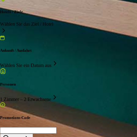
Hotels / Ziele
Wählen Sie das Ziel / Hotel
Ankunft / Ausfahrt
Wählen Sie ein Datum aus
Personen
1 Zimmer – 2 Erwachsene
Promotions-Code