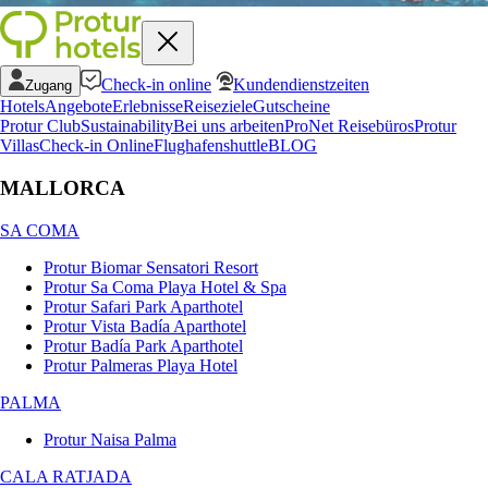
Check-in online
Kundendienstzeiten
Zugang
Hotels
Angebote
Erlebnisse
Reiseziele
Gutscheine
Protur Club
Sustainability
Bei uns arbeiten
ProNet Reisebüros
Protur
Villas
Check-in Online
Flughafenshuttle
BLOG
MALLORCA
SA COMA
Protur Biomar Sensatori Resort
Protur Sa Coma Playa Hotel & Spa
Protur Safari Park Aparthotel
Protur Vista Badía Aparthotel
Protur Badía Park Aparthotel
Protur Palmeras Playa Hotel
PALMA
Protur Naisa Palma
CALA RATJADA