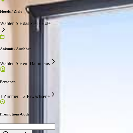
Hotels / Ziele
Wählen Sie das Ziel / Hotel
Ankunft / Ausfahrt
Wählen Sie ein Datum aus
Personen
1 Zimmer – 2 Erwachsene
Promotions-Code