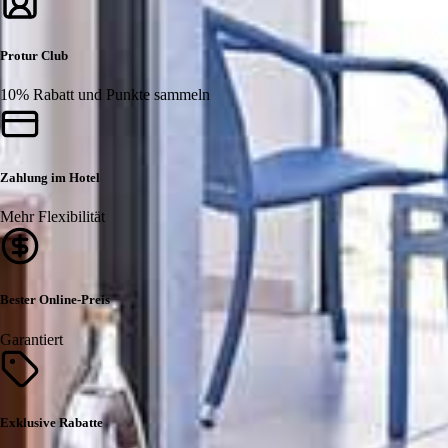
Protur Club
10% Rabatt und Punkte sammeln
Zahlung im Hotel
Mehr Flexibilität
Bester Online-Preis
Garantiert
Exklusive Rabatte