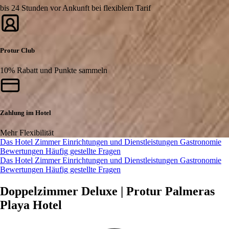
bis 24 Stunden vor Ankunft bei flexiblem Tarif
Protur Club
10% Rabatt und Punkte sammeln
Zahlung im Hotel
Mehr Flexibilität
Das Hotel
Zimmer
Einrichtungen und Dienstleistungen
Gastronomie
Bewertungen
Häufig gestellte Fragen
Das Hotel
Zimmer
Einrichtungen und Dienstleistungen
Gastronomie
Bewertungen
Häufig gestellte Fragen
Doppelzimmer Deluxe | Protur Palmeras
Playa Hotel