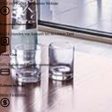
5% Extra-Rabatt auf unserer Website
Kostenlose Stornierung
bis 24 Stunden vor Ankunft bei flexiblem Tarif
Protur Club
10% Rabatt und Punkte sammeln
Zahlung im Hotel
Mehr Flexibilität