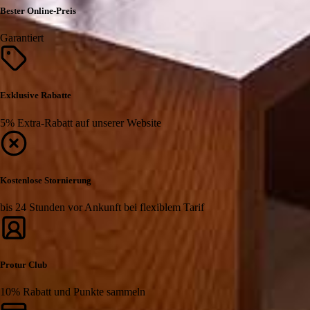
Bester Online-Preis
Garantiert
Exklusive Rabatte
5% Extra-Rabatt auf unserer Website
Kostenlose Stornierung
bis 24 Stunden vor Ankunft bei flexiblem Tarif
Protur Club
10% Rabatt und Punkte sammeln