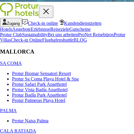
Check-in online
Kundendienstzeiten
Zugang
Hotels
Angebote
Erlebnisse
Reiseziele
Gutscheine
Protur Club
Sustainability
Bei uns arbeiten
ProNet Reisebüros
Protur
Villas
Check-in Online
Flughafenshuttle
BLOG
MALLORCA
SA COMA
Protur Biomar Sensatori Resort
Protur Sa Coma Playa Hotel & Spa
Protur Safari Park Aparthotel
Protur Vista Badía Aparthotel
Protur Badía Park Aparthotel
Protur Palmeras Playa Hotel
PALMA
Protur Naisa Palma
CALA RATJADA