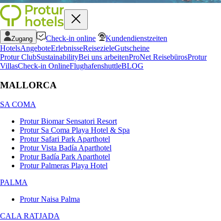
Check-in online
Kundendienstzeiten
Zugang
Hotels
Angebote
Erlebnisse
Reiseziele
Gutscheine
Protur Club
Sustainability
Bei uns arbeiten
ProNet Reisebüros
Protur
Villas
Check-in Online
Flughafenshuttle
BLOG
MALLORCA
SA COMA
Protur Biomar Sensatori Resort
Protur Sa Coma Playa Hotel & Spa
Protur Safari Park Aparthotel
Protur Vista Badía Aparthotel
Protur Badía Park Aparthotel
Protur Palmeras Playa Hotel
PALMA
Protur Naisa Palma
CALA RATJADA