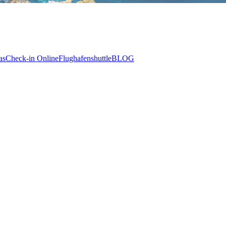
as
Check-in Online
Flughafenshuttle
BLOG