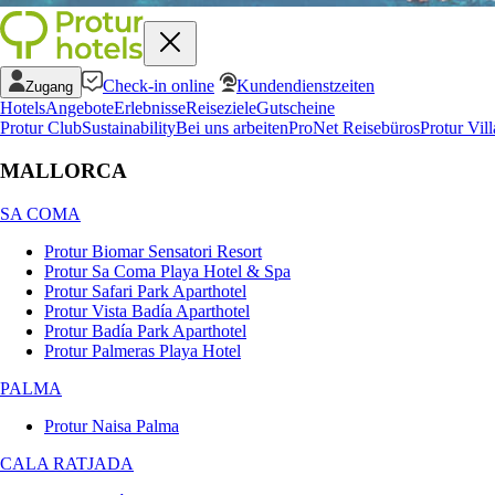
Check-in online
Kundendienstzeiten
Zugang
Hotels
Angebote
Erlebnisse
Reiseziele
Gutscheine
Protur Club
Sustainability
Bei uns arbeiten
ProNet Reisebüros
Protur Vill
MALLORCA
SA COMA
Protur Biomar Sensatori Resort
Protur Sa Coma Playa Hotel & Spa
Protur Safari Park Aparthotel
Protur Vista Badía Aparthotel
Protur Badía Park Aparthotel
Protur Palmeras Playa Hotel
PALMA
Protur Naisa Palma
CALA RATJADA