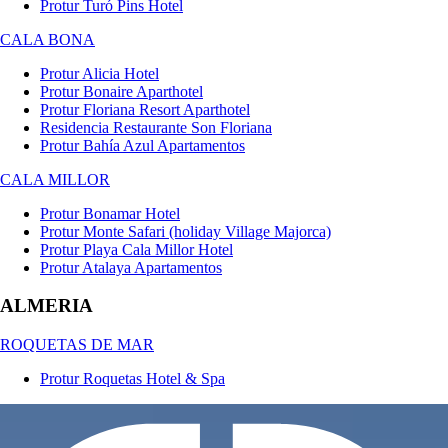
Protur Turó Pins Hotel
CALA BONA
Protur Alicia Hotel
Protur Bonaire Aparthotel
Protur Floriana Resort Aparthotel
Residencia Restaurante Son Floriana
Protur Bahía Azul Apartamentos
CALA MILLOR
Protur Bonamar Hotel
Protur Monte Safari (holiday Village Majorca)
Protur Playa Cala Millor Hotel
Protur Atalaya Apartamentos
ALMERIA
ROQUETAS DE MAR
Protur Roquetas Hotel & Spa