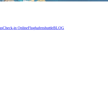
as
Check-in Online
Flughafenshuttle
BLOG