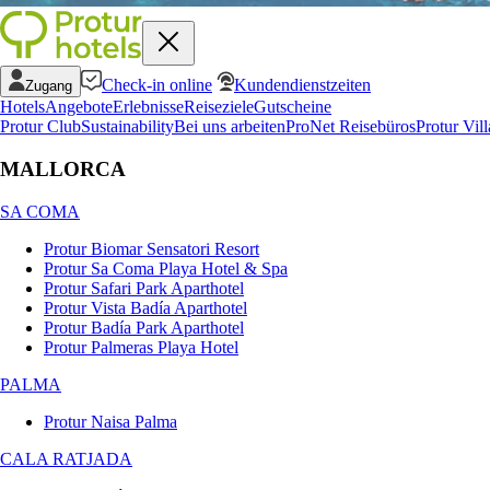
Check-in online
Kundendienstzeiten
Zugang
Hotels
Angebote
Erlebnisse
Reiseziele
Gutscheine
Protur Club
Sustainability
Bei uns arbeiten
ProNet Reisebüros
Protur Vill
MALLORCA
SA COMA
Protur Biomar Sensatori Resort
Protur Sa Coma Playa Hotel & Spa
Protur Safari Park Aparthotel
Protur Vista Badía Aparthotel
Protur Badía Park Aparthotel
Protur Palmeras Playa Hotel
PALMA
Protur Naisa Palma
CALA RATJADA