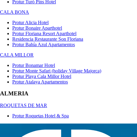
Protur Turó Pins Hotel
CALA BONA
Protur Alicia Hotel
Protur Bonaire Aparthotel
Protur Floriana Resort Aparthotel
Residencia Restaurante Son Floriana
Protur Bahía Azul Apartamentos
CALA MILLOR
Protur Bonamar Hotel
Protur Monte Safari (holiday Village Majorca)
Protur Playa Cala Millor Hotel
Protur Atalaya Apartamentos
ALMERIA
ROQUETAS DE MAR
Protur Roquetas Hotel & Spa