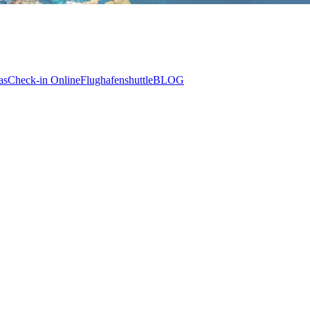
as
Check-in Online
Flughafenshuttle
BLOG