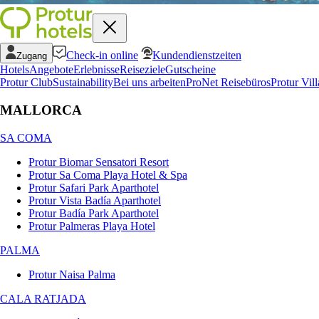
Check-in online
Kundendienstzeiten
Zugang
Hotels
Angebote
Erlebnisse
Reiseziele
Gutscheine
Protur Club
Sustainability
Bei uns arbeiten
ProNet Reisebüros
Protur Vill
MALLORCA
SA COMA
Protur Biomar Sensatori Resort
Protur Sa Coma Playa Hotel & Spa
Protur Safari Park Aparthotel
Protur Vista Badía Aparthotel
Protur Badía Park Aparthotel
Protur Palmeras Playa Hotel
PALMA
Protur Naisa Palma
CALA RATJADA