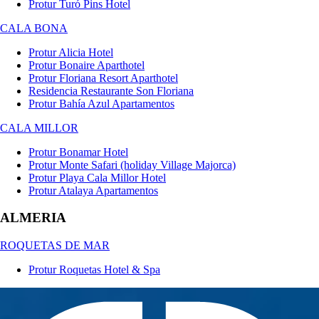
Protur Turó Pins Hotel
CALA BONA
Protur Alicia Hotel
Protur Bonaire Aparthotel
Protur Floriana Resort Aparthotel
Residencia Restaurante Son Floriana
Protur Bahía Azul Apartamentos
CALA MILLOR
Protur Bonamar Hotel
Protur Monte Safari (holiday Village Majorca)
Protur Playa Cala Millor Hotel
Protur Atalaya Apartamentos
ALMERIA
ROQUETAS DE MAR
Protur Roquetas Hotel & Spa