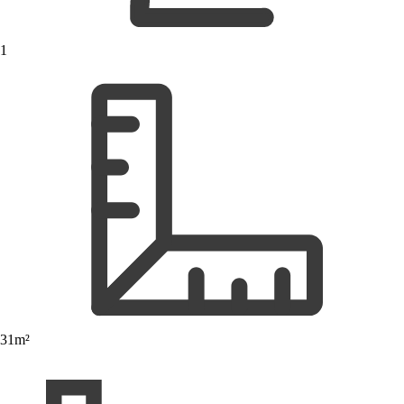
1
31m²