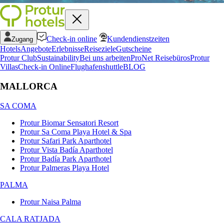
Check-in online
Kundendienstzeiten
Zugang
Hotels
Angebote
Erlebnisse
Reiseziele
Gutscheine
Protur Club
Sustainability
Bei uns arbeiten
ProNet Reisebüros
Protur
Villas
Check-in Online
Flughafenshuttle
BLOG
MALLORCA
SA COMA
Protur Biomar Sensatori Resort
Protur Sa Coma Playa Hotel & Spa
Protur Safari Park Aparthotel
Protur Vista Badía Aparthotel
Protur Badía Park Aparthotel
Protur Palmeras Playa Hotel
PALMA
Protur Naisa Palma
CALA RATJADA