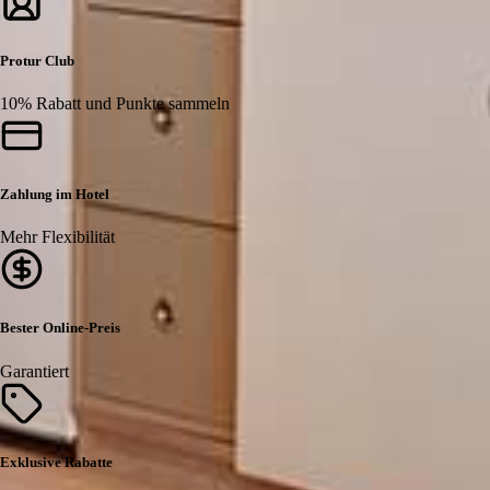
Protur Club
10% Rabatt und Punkte sammeln
Zahlung im Hotel
Mehr Flexibilität
Bester Online-Preis
Garantiert
Exklusive Rabatte