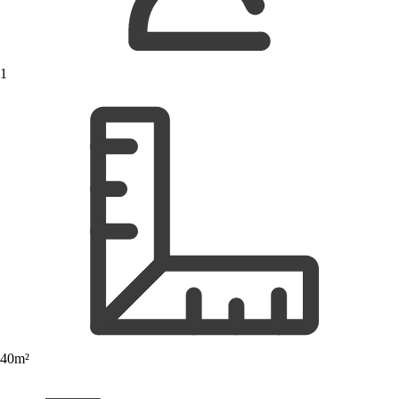
1
40m²