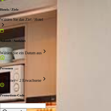
Hotels / Ziele
Wählen Sie das Ziel / Hotel
Ankunft / Ausfahrt
Wählen Sie ein Datum aus
Personen
1 Zimmer – 2 Erwachsene
Promotions-Code