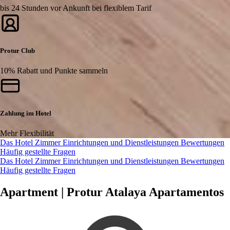
bis 24 Stunden vor Ankunft bei flexiblem Tarif
Protur Club
10% Rabatt und Punkte sammeln
Zahlung im Hotel
Mehr Flexibilität
Das Hotel
Zimmer
Einrichtungen und Dienstleistungen
Bewertungen
Häufig gestellte Fragen
Das Hotel
Zimmer
Einrichtungen und Dienstleistungen
Bewertungen
Häufig gestellte Fragen
Apartment | Protur Atalaya Apartamentos