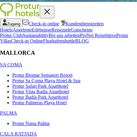
Check-in online
Kundendienstzeiten
Zugang
Hotels
Angebote
Erlebnisse
Reiseziele
Gutscheine
Protur Club
Sustainability
Bei uns arbeiten
ProNet Reisebüros
Protur
Villas
Check-in Online
Flughafenshuttle
BLOG
MALLORCA
SA COMA
Protur Biomar Sensatori Resort
Protur Sa Coma Playa Hotel & Spa
Protur Safari Park Aparthotel
Protur Vista Badía Aparthotel
Protur Badía Park Aparthotel
Protur Palmeras Playa Hotel
PALMA
Protur Naisa Palma
CALA RATJADA