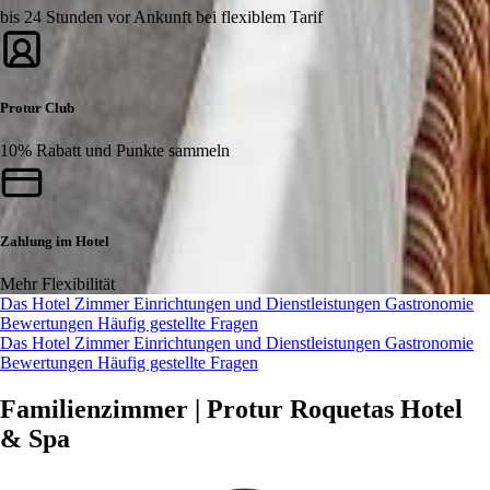
bis 24 Stunden vor Ankunft bei flexiblem Tarif
Protur Club
10% Rabatt und Punkte sammeln
Zahlung im Hotel
Mehr Flexibilität
Das Hotel
Zimmer
Einrichtungen und Dienstleistungen
Gastronomie
Bewertungen
Häufig gestellte Fragen
Das Hotel
Zimmer
Einrichtungen und Dienstleistungen
Gastronomie
Bewertungen
Häufig gestellte Fragen
Familienzimmer | Protur Roquetas Hotel
& Spa