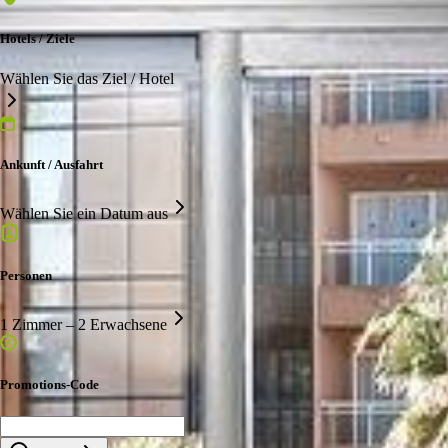
Hotels / Ziele
Wählen Sie das Ziel / Hotel
Ankunft / Ausfahrt
Wählen Sie ein Datum aus
Personen
1 Zimmer – 2 Erwachsene
Promotions-Code