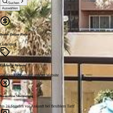
Suchen
Auswählen
Bester Online-Preis
Garantiert
Exklusive Rabatte
5% Extra-Rabatt auf unserer Website
Kostenlose Stornierung
bis 24 Stunden vor Ankunft bei flexiblem Tarif