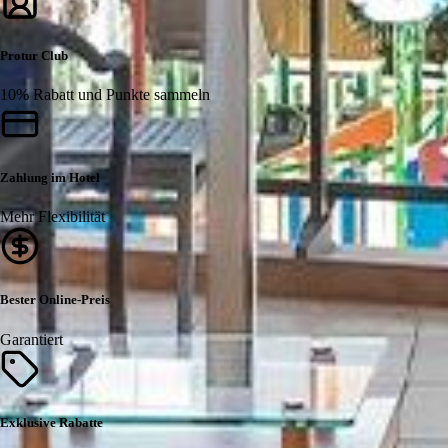
Protur Club
10% Rabatt und Punkte sammeln
Zahlung im Hotel
Mehr Flexibilität
Bester Online-Preis
Garantiert
Exklusive Rabatte