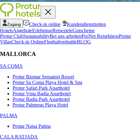
Check-in online
Kundendienstzeiten
Zugang
Hotels
Angebote
Erlebnisse
Reiseziele
Gutscheine
Protur Club
Sustainability
Bei uns arbeiten
ProNet Reisebüros
Protur
Villas
Check-in Online
Flughafenshuttle
BLOG
MALLORCA
SA COMA
Protur Biomar Sensatori Resort
Protur Sa Coma Playa Hotel & Spa
Protur Safari Park Aparthotel
Protur Vista Badía Aparthotel
Protur Badía Park Aparthotel
Protur Palmeras Playa Hotel
PALMA
Protur Naisa Palma
CALA RATJADA