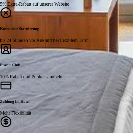
5% Extra-Rabatt auf unserer Website
Kostenlose Stornierung
bis 24 Stunden vor Ankunft bei flexiblem Tarif
Protur Club
10% Rabatt und Punkte sammeln
Zahlung im Hotel
Mehr Flexibilität