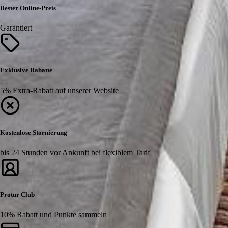
Bester Online-Preis
Garantiert
Exklusive Rabatte
5% Extra-Rabatt auf unserer Website
Kostenlose Stornierung
bis 24 Stunden vor Ankunft bei flexiblem Tarif
Protur Club
10% Rabatt und Punkte sammeln