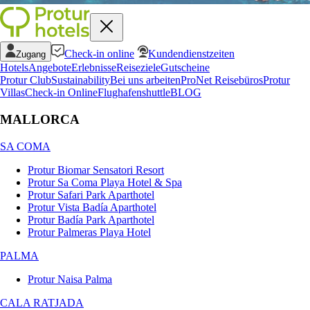
Check-in online
Kundendienstzeiten
Zugang
Hotels
Angebote
Erlebnisse
Reiseziele
Gutscheine
Protur Club
Sustainability
Bei uns arbeiten
ProNet Reisebüros
Protur
Villas
Check-in Online
Flughafenshuttle
BLOG
MALLORCA
SA COMA
Protur Biomar Sensatori Resort
Protur Sa Coma Playa Hotel & Spa
Protur Safari Park Aparthotel
Protur Vista Badía Aparthotel
Protur Badía Park Aparthotel
Protur Palmeras Playa Hotel
PALMA
Protur Naisa Palma
CALA RATJADA