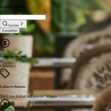
Promotions-Code
Suchen
Auswählen
Bester Online-Preis
Garantiert
Exklusive Rabatte
5% Extra-Rabatt auf unserer Website