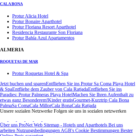
CALA BONA
Protur Alicia Hotel
Protur Bonaire Aparthotel
Protur Floriana Resort Aparthotel
Residencia Restaurante Son Floriana
Protur Bahía Azul Apartamentos
ALMERIA
ROQUETAS DE MAR
Protur Roquetas Hotel & Spa
Jetzt buchen und sparen
Entfliehen Sie ins Protur Sa Coma Playa Hotel
& Spa
Entfliehe dem Zauber von Cala Ratjada
Entfliehen Sie ins
Paradies: Protur Palmeras Playa Hotel
Machen Sie Ihren Aufenthalt zu
etwas ganz Besonderem!
Kinder gratis
Gourmet-Kurztrip Cala Bona
Palma
Sa Coma
Cala Millor
Cala Bona
Cala Ratjada
Unsere sozialen Netzwerke
Folgen sie uns in sozialen netzwerken
Über uns
ProNet
Web Sitemap - Hotels und Aparthotels
Bei uns
arbeiten
Nutzungsbedingungen
AGB's
Cookie Bestimmungen
Bester
Online-Preis garantiert