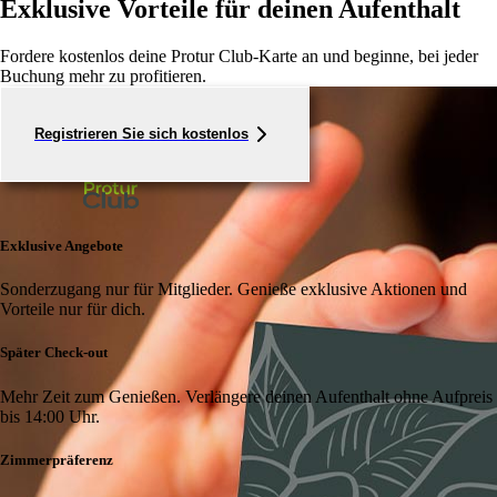
Exklusive Vorteile für deinen Aufenthalt
Fordere kostenlos deine Protur Club-Karte an und beginne, bei jeder
Buchung mehr zu profitieren.
Registrieren Sie sich kostenlos
Exklusive Angebote
Sonderzugang nur für Mitglieder. Genieße exklusive Aktionen und
Vorteile nur für dich.
Später Check-out
Mehr Zeit zum Genießen. Verlängere deinen Aufenthalt ohne Aufpreis
bis 14:00 Uhr.
Zimmerpräferenz