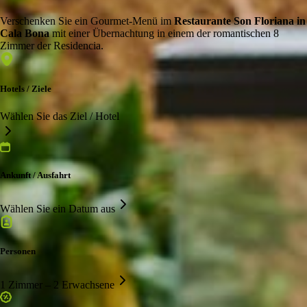
Verschenken Sie ein Gourmet-Menü im
Restaurante Son Floriana in
Cala Bona
mit einer Übernachtung in einem der romantischen 8
Zimmer der Residencia.
Hotels / Ziele
Wählen Sie das Ziel / Hotel
Ankunft / Ausfahrt
Wählen Sie ein Datum aus
Personen
1 Zimmer – 2 Erwachsene